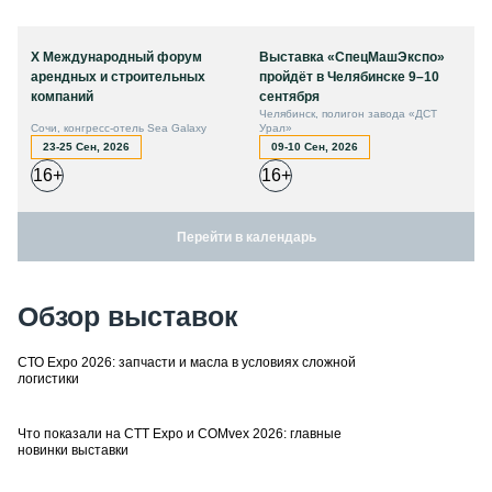
X Международный форум
Выставка «СпецМашЭкспо»
арендных и строительных
пройдёт в Челябинске 9–10
компаний
сентября
Челябинск, полигон завода «ДСТ
Сочи, конгресс-отель Sea Galaxy
Урал»
23-25 Сен, 2026
09-10 Сен, 2026
16+
16+
Перейти в календарь
Обзор выставок
СТО Expo 2026: запчасти и масла в условиях сложной
логистики
Что показали на CTT Expo и COMvex 2026: главные
новинки выставки