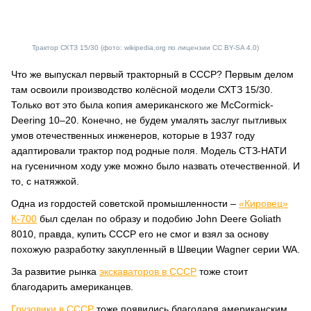
Трактор СХТЗ 15/30 (фото: wikipedia.org по лицензии CC BY-SA 4.0)
Что же выпускал первый тракторный в СССР? Первым делом
там освоили производство колёсной модели СХТЗ 15/30.
Только вот это была копия американского же
McCormick-
Deering 10–20. Конечно, не будем умалять заслуг пытливых
умов отечественных инженеров, которые в 1937 году
адаптировали трактор под родные поля. Модель СТЗ-НАТИ
на гусеничном ходу уже можно было назвать отечественной. И
то, с натяжкой.
Одна из гордостей советской промышленности –
«Кировец»
К-700
был сделан по образу и подобию John Deere Goliath
8010, правда, купить СССР его не смог и взял за основу
похожую разработку закупленный в Швеции Wagner серии WA.
За развитие рынка
экскаваторов в СССР
тоже стоит
благодарить американцев.
Грузовики в СССР
тоже появились благодаря американским