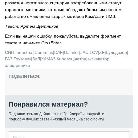
развития негативного сценария востребованными станут
гаражные механики, которые обладают большим опытом
работы по оживлению старых моторов КамАЗа и ЯМЗ.
Текст: Артём Щетников
Если вы нашли ошибку, пожалуйста, выделите фрагмент
текста и нажмите
Ctrl+Enter
.
CNH Industrial
|
Cummins
|
DAF
|
Daimler
|
JAC
|
LCV
|
ZF
|
бульдозер
|
ГАЗ
|
Грузовик
|
ЗиЛ
|
КАМАЗ
|
Кировец
|
четра
|
экскаватор
|
электроника
ПОДЕЛИТЬСЯ:
Понравился материал?
Подпишитесь на Дайджест от “Грейдера” и получайте
подборку лучших статей каждый месяц на свою почту!