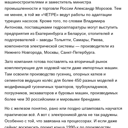
машиностроителями и заместитель министра
промышленности и торговли России Александр Морозов. Тем
не менее, в той же «ЧЕТРЕ» ведут работы по адаптации
турецких насосов. Кроме того, по словам Владимира
Антонова, поставщиками гидроаппаратуры могут выступить
предприятия из Екатеринбурга и Беларуси, отопителей и
подогревателей – заводы Тольятти, Самары, Ржева,
компонентов электрической системы — производители из
Нижнего Новгорода, Москвы, Санкт-Петербурга.
Зато компания готова поставлять на вторичный рынок
комплектующие для ходовой части даже импортных машин.
Там освоили производство гусениц, опорных катков и
сегментов ведущих колёс для более 450 разных моделей и
модификаций гусеничных тракторов, трубоукладчиков,
погрузчиков, экскаваторов и буровых машин, производимых
более чем 30 российскими и мировыми брендами.
Но с железом понятно, рано или поздно штамповать научатся
практически всё. А вот с электроникой дела не так радужны.
Особенно с той, что завязана на процессорах. И если даже
сейчас воскресить проект конца 1990-х по производству