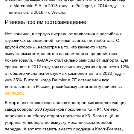
— с Marcopolo S.A., в 2013 году – с Palfinger, в 2014 году — с
Thermission, в 2018 – с Weichai.
И вновь про импортозамещение
Нет, конечно, в первую очередь от появления в российских
грузовиках современной начинки выиграл потребитель. С
другой стороны, несмотря на то, что какую-то часть
выпускаемых компонентов на совместных предприятиях
локализовали, «КАМАЗ» стал сильно зависим от импорта. Для
сравнения: в 2012 году там ввозили из других стран всего 12%
от общего числа используемых компонентов, а в 2020 году –
уже 35%. В итоге, когда Daimler и ZF остановили всю
деятельность в России, российскому автогиганту пришлось
несладко
.
В марте из оставшихся запасов иностранных комплектующих
завод собирал 530 грузовиков поколений К5 и К4. Сейчас
переходит на сборку старого поколения К3. Благо ещё не
утеряны конвейеры по выпуску механических коробок
передач. А вот что ставить вместо продукции Knorr-Bremse,