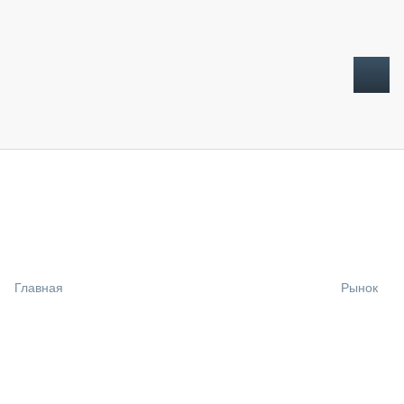
ТОПЛИВНЫЙ КРИЗИС
НОВОСТИ
CTT EXPO 2026
CTT EXPO 2025
КАК ПРОДЛИТЬ ЖИЗНЬ СПЕЦТЕХНИКЕ?
Главная
Рынок
АНАЛИТИКА
ОБЗОР РЫНКА
ТЕХНИКА КРУПНЫМ ПЛАНОМ
ИСПЫТАТЕЛИ
ТЕХНОЛОГИИ
ДОРОЖНАЯ ИНДУСТРИЯ