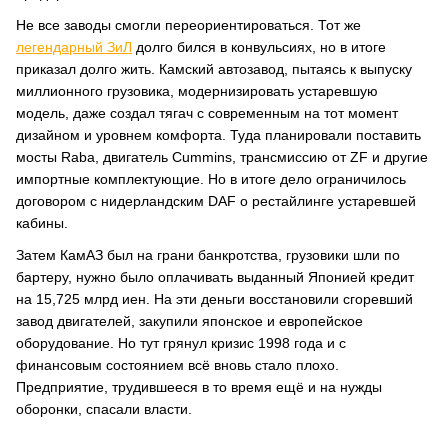
Не все заводы смогли переориентироваться. Тот же
легендарный ЗиЛ
долго бился в конвульсиях, но в итоге
приказал долго жить. Камский автозавод, пытаясь к выпуску
миллионного грузовика, модернизировать устаревшую
модель, даже создал тягач с современным на тот момент
дизайном и уровнем комфорта. Туда планировали поставить
мосты Raba, двигатель Cummins, трансмиссию от ZF и другие
импортные комплектующие. Но в итоге дело ограничилось
договором с нидерландским DAF о рестайлинге устаревшей
кабины.
Затем КамАЗ был на грани банкротства, грузовики шли по
бартеру, нужно было оплачивать выданный Японией кредит
на 15,725 млрд иен. На эти деньги восстановили сгоревший
завод двигателей, закупили японское и европейское
оборудование. Но тут грянул кризис 1998 года и с
финансовым состоянием всё вновь стало плохо.
Предприятие, трудившееся в то время ещё и на нужды
оборонки, спасали власти.