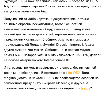
Будущие ЗиЛы тоже появились как копии Autocar-5S из США.
А до этого, ещё в царской России, на московском предприятии
выпускали итальянские Fiat.
Получивший от ЗиЛа чертежи и документацию, а также
опытные образцы бескапотника, КамАЗ оснастили
американским литейным оборудованием, французской
линией для выпуска двигателей, германскими, японскими и
итальянскими станками. В общем, закупили у мировых
производителей Renault, Swindell Dressler, Ingersoll, Ajax и
других лучшее, что могли. Собственно, и первая модель
КамАЗ-5320, которая хоть и была изначально ЗиЛ-170, делали
на основе американского International-110.
И то, заводы не могли удовлетворить спрос, без импортной
техники не обходились. Вспомните те же
Ifa W50
, Tatra,
Magirus (кстати, в начале 1990-х их производство освоили на
совместном предприятии «Уралаз-Ивеко») и другие. А
ставшие спасением для пассажирских перевозок
Ikarus
?