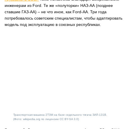
инженерам из Ford. Те же «полуторки» НАЗ-АА (позднее
ставшие ГАЗ-АА) – не что иное, как Ford-AA. Три года
потребовалось советским специалистам, чтобы адаптировать
модель под эксплуатацию в союзных республиках.
Транспортная машина 2Т3М на базе седельного тягача ЗИЛ-131В.
(Фото: wikipedia.org по лицензии CC BY-SA 3.0)