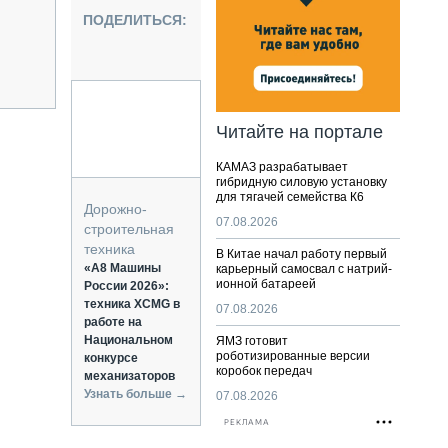
НАЛЬНАЯ ТЕХНИКА
ПОДЕЛИТЬСЯ:
ЖИРСКИЙ ТРАНСПОРТ
ОЗТЕХНИКА
КА СПЕЦИАЛЬНОГО НАЗНАЧЕНИЯ
РНАЯ ТЕХНИКА
Читайте на портале
ТИКА И СКЛАД
КАМАЗ разрабатывает
АТИЗАЦИЯ И ТЕХНОЛОГИИ
гибридную силовую установку
для тягачей семейства К6
ЕКТУЮЩИЕ И СЕРВИС
Дорожно-
07.08.2026
строительная
техника
В Китае начал работу первый
«А8 Машины
карьерный самосвал с натрий-
ионной батареей
России 2026»:
техника XCMG в
07.08.2026
работе на
Национальном
ЯМЗ готовит
роботизированные версии
конкурсе
коробок передач
механизаторов
Узнать больше →
07.08.2026
РЕКЛАМА