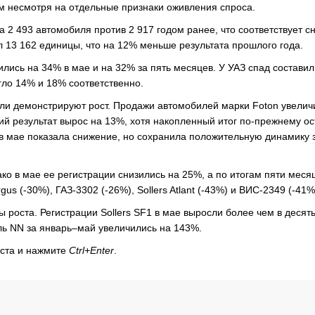
м несмотря на отдельные признаки оживления спроса.
а 2 493 автомобиля против 2 917 годом ранее, что соответствует 
 13 162 единицы, что на 12% меньше результата прошлого года.
ились на 34% в мае и на 32% за пять месяцев. У УАЗ спад составил
гло 14% и 18% соответственно.
и демонстрируют рост. Продажи автомобилей марки Foton увелич
ий результат вырос на 13%, хотя накопленный итог по-прежнему ос
в мае показала снижение, но сохранила положительную динамику 
ко в мае ее регистрации снизились на 25%, а по итогам пяти меся
 (-30%), ГАЗ-3302 (-26%), Sollers Atlant (-43%) и ВИС-2349 (-41%
роста. Регистрации Sollers SF1 в мае выросли более чем в десять
ель NN за январь–май увеличились на 143%.
кста и нажмите
Ctrl+Enter
.