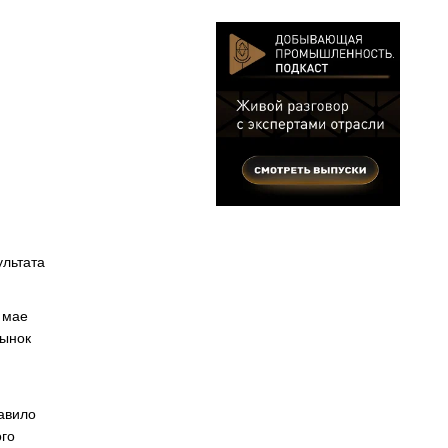
ультата
 мае
рынок
тавило
ого