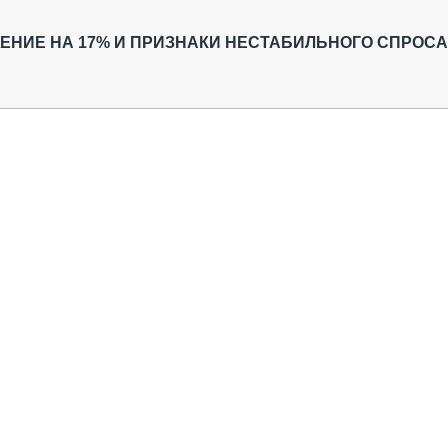
ОБЗОР ПРОШЕДШИХ МЕРОПРИЯТИЙ
КОММУ
БЛИЖАЙШИЕ МЕРОПРИЯТИЯ
ПАССА
ЖЕНИЕ НА 17% И ПРИЗНАКИ НЕСТАБИЛЬНОГО СПРОСА
СЕЛЬХ
ТЕХНИ
КАРЬЕ
ЛОГИС
АВТОМ
КОМПЛ