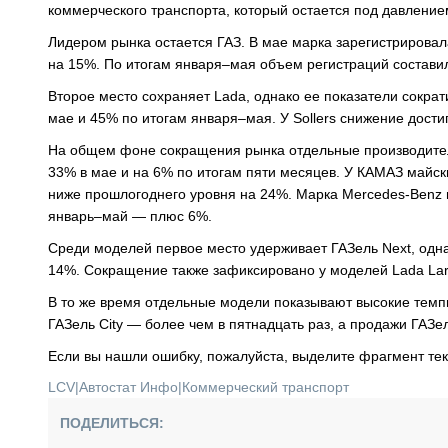
коммерческого транспорта, который остается под давление
Лидером рынка остается ГАЗ. В мае марка зарегистрировал
на 15%. По итогам января–мая объем регистраций составил
Второе место сохраняет Lada, однако ее показатели сократ
мае и 45% по итогам января–мая. У Sollers снижение дости
На общем фоне сокращения рынка отдельные производител
33% в мае и на 6% по итогам пяти месяцев. У КАМАЗ майск
ниже прошлогоднего уровня на 24%. Марка Mercedes-Benz 
январь–май — плюс 6%.
Среди моделей первое место удерживает ГАЗель Next, одна
14%. Сокращение также зафиксировано у моделей Lada Largus
В то же время отдельные модели показывают высокие темпы 
ГАЗель City — более чем в пятнадцать раз, а продажи ГАЗ
Если вы нашли ошибку, пожалуйста, выделите фрагмент те
LCV
|
Автостат Инфо
|
Коммерческий транспорт
ПОДЕЛИТЬСЯ: