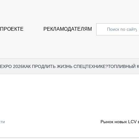
 ПРОЕКТЕ
РЕКЛАМОДАТЕЛЯМ
 EXPO 2026
КАК ПРОДЛИТЬ ЖИЗНЬ СПЕЦТЕХНИКЕ?
ТОПЛИВНЫЙ 
СПЕЦПРОЕКТЫ
СТАТЬ
EXPO CTT 2024
ДОРОЖ
EXPO CTT 2023
ГРУЗО
EXPO CTT 2022
КОММЕ
сти
Рынок новых LCV в
КОМТРАНС 2021
ПОДЪЁ
МЕРОПРИЯТИЯ
ПРИЦЕ