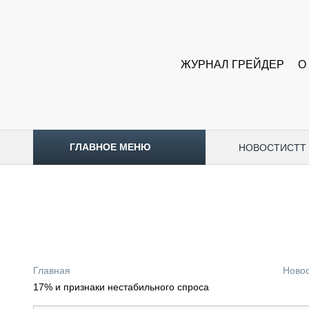
ЖУРНАЛ ГРЕЙДЕР
О
ГЛАВНОЕ МЕНЮ
НОВОСТИ
CTT
ТОПЛИВНЫЙ КРИЗИС
НОВОСТИ
CTT EXPO 2026
CTT EXPO 2025
КАК ПРОДЛИТЬ ЖИЗНЬ СПЕЦТЕХНИКЕ?
Главная
Ново
АНАЛИТИКА
17% и признаки нестабильного спроса
ОБЗОР РЫНКА