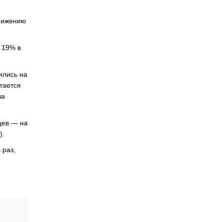
снижению
 19% в
ились на
тается
за
цев — на
).
 раз,