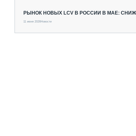
СПЕЦТЕХНИКА И ТРАНСПОРТ
ГРУЗОПЕРЕВОЗКИ
РЫНОК НОВЫХ LCV В РОССИИ В МАЕ: СНИ
ФИНАНСЫ, ЛИЗИНГ, СТРАХОВАНИЕ
11 июня 2026
Новости
ТЕХНИКА КРУПНЫМ ПЛАНОМ
ИСПЫТАТЕЛИ
ТЕХНОЛОГИИ
ДОРОЖНАЯ ИНДУСТРИЯ
СЕРВИСМЕНЫ