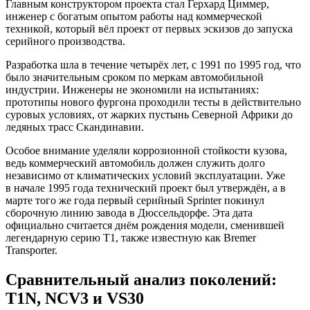
Главным конструктором проекта стал Герхард Циммер,
инженер с богатым опытом работы над коммерческой
техникой, который вёл проект от первых эскизов до запуска
серийного производства.
Разработка шла в течение четырёх лет, с 1991 по 1995 год, что
было значительным сроком по меркам автомобильной
индустрии. Инженеры не экономили на испытаниях:
прототипы нового фургона проходили тесты в действительно
суровых условиях, от жарких пустынь Северной Африки до
ледяных трасс Скандинавии.
Особое внимание уделяли коррозионной стойкости кузова,
ведь коммерческий автомобиль должен служить долго
независимо от климатических условий эксплуатации. Уже
в начале 1995 года технический проект был утверждён, а в
марте того же года первый серийный Sprinter покинул
сборочную линию завода в Дюссельдорфе. Эта дата
официально считается днём рождения модели, сменившей
легендарную серию Т1, также известную как Bremer
Transporter.
Сравнительный анализ поколений:
T1N, NCV3 и VS30