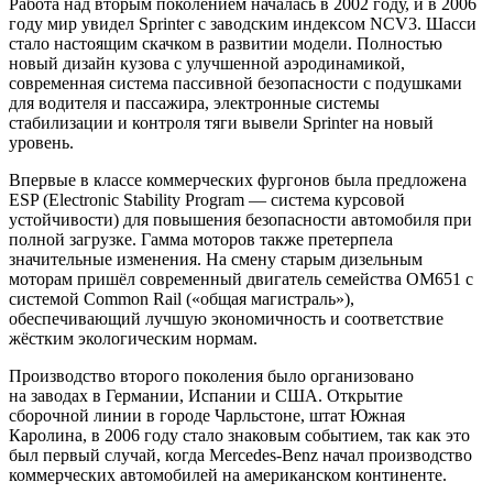
Работа над вторым поколением началась в 2002 году, и в 2006
году мир увидел Sprinter с заводским индексом NCV3. Шасси
стало настоящим скачком в развитии модели. Полностью
новый дизайн кузова с улучшенной аэродинамикой,
современная система пассивной безопасности с подушками
для водителя и пассажира, электронные системы
стабилизации и контроля тяги вывели Sprinter на новый
уровень.
Впервые в классе коммерческих фургонов была предложена
ESP (Electronic Stability Program — система курсовой
устойчивости) для повышения безопасности автомобиля при
полной загрузке. Гамма моторов также претерпела
значительные изменения. На смену старым дизельным
моторам пришёл современный двигатель семейства OM651 с
системой Common Rail («общая магистраль»),
обеспечивающий лучшую экономичность и соответствие
жёстким экологическим нормам.
Производство второго поколения было организовано
на заводах в Германии, Испании и США. Открытие
сборочной линии в городе Чарльстоне, штат Южная
Каролина, в 2006 году стало знаковым событием, так как это
был первый случай, когда Mercedes-Benz начал производство
коммерческих автомобилей на американском континенте.