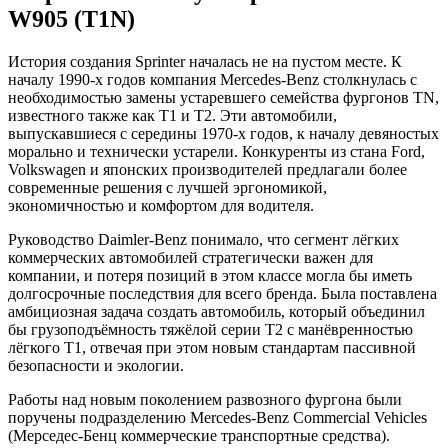
W905 (T1N)
История создания Sprinter началась не на пустом месте. К
началу 1990-х годов компания Mercedes-Benz столкнулась с
необходимостью замены устаревшего семейства фургонов TN,
известного также как T1 и T2. Эти автомобили,
выпускавшиеся с середины 1970-х годов, к началу девяностых
морально и технически устарели. Конкуренты из стана Ford,
Volkswagen и японских производителей предлагали более
современные решения с лучшей эргономикой,
экономичностью и комфортом для водителя.
Руководство Daimler-Benz понимало, что сегмент лёгких
коммерческих автомобилей стратегически важен для
компании, и потеря позиций в этом классе могла бы иметь
долгосрочные последствия для всего бренда. Была поставлена
амбициозная задача создать автомобиль, который объединил
бы грузоподъёмность тяжёлой серии T2 с манёвренностью
лёгкого T1, отвечая при этом новым стандартам пассивной
безопасности и экологии.
Работы над новым поколением развозного фургона были
поручены подразделению Mercedes-Benz Commercial Vehicles
(Мерседес-Бенц коммерческие транспортные средства).