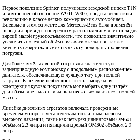
Первое поколение Sprinter, получившее заводской индекс T1N
и внутреннее обозначение W901–W905, представляло собой
революцию в классе лёгких коммерческих автомобилей.
Впервые в этом сегменте для Mercedes-Benz была применён
передний привод с поперечным расположением двигателя для
версий малой грузоподъёмности, что позволило значительно
увеличить полезный объём грузового отсека при тех же
внешних габаритах и снизить высоту пола для упрощения
погрузки.
Для более тяжёлых версий сохраняли классическую
заднеприводную компоновку с продольным расположением
двигателя, обеспечивающую лучшую тягу при полной
загрузке. Ключевой особенностью стала модульная
конструкция кузова: покупатель мог выбрать одну из трёх
длин базы, две высоты крыши и несколько вариантов полной
массы.
Линейка дизельных агрегатов включала проверенные
временем моторы с механическим топливным насосом
высокого давления, такие как четырёхцилиндровый OM601
объёмом 2,3 литра и пятицилиндровый OM602 объёмом 2,9
литра.