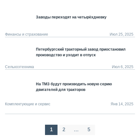
Заводы переходят на четырёхдневку
Финансы и страхование
Июл 25, 2025
Петербургский тракторный завод приостановил
производство и уходит в отпуск
Сельхозтехника
Июл 6, 2025
На ТМЗ будут производить новую серию
двигателей для тракторов
Комплектующие и сервис
Янв 14, 2025
Пагинация
1
2
…
5