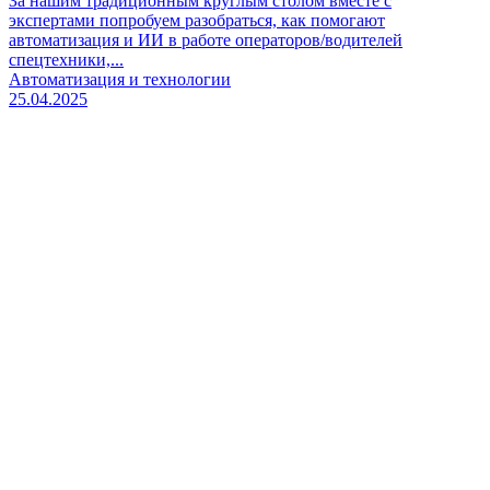
За нашим традиционным круглым столом вместе с
экспертами попробуем разобраться, как помогают
автоматизация и ИИ в работе операторов/водителей
спецтехники,...
Автоматизация и технологии
25.04.2025