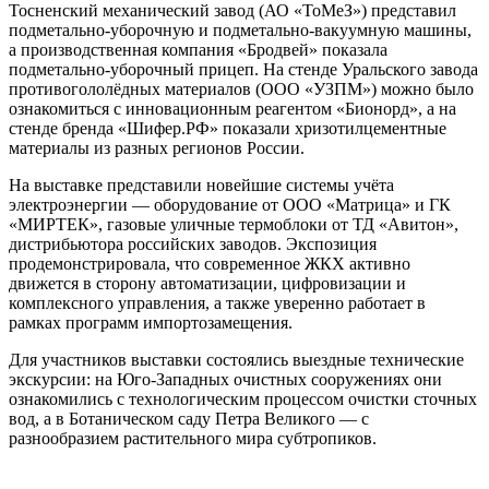
Тосненский механический завод (АО «ТоМеЗ») представил
подметально-уборочную и подметально-вакуумную машины,
а производственная компания «Бродвей» показала
подметально-уборочный прицеп. На стенде Уральского завода
противогололёдных материалов (ООО «УЗПМ») можно было
ознакомиться с инновационным реагентом «Бионорд», а на
стенде бренда «Шифер.РФ» показали хризотилцементные
материалы из разных регионов России.
На выставке представили новейшие системы учёта
электроэнергии — оборудование от ООО «Матрица» и ГК
«МИРТЕК», газовые уличные термоблоки от ТД «Авитон»,
дистрибьютора российских заводов. Экспозиция
продемонстрировала, что современное ЖКХ активно
движется в сторону автоматизации, цифровизации и
комплексного управления, а также уверенно работает в
рамках программ импортозамещения.
Для участников выставки состоялись выездные технические
экскурсии: на Юго-Западных очистных сооружениях они
ознакомились с технологическим процессом очистки сточных
вод, а в Ботаническом саду Петра Великого — с
разнообразием растительного мира субтропиков.