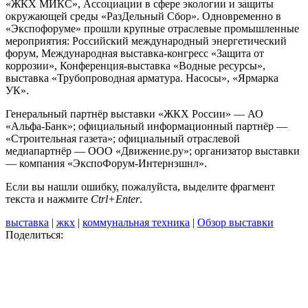
«ЖКХ МИКС», Ассоциации в сфере экологии и защиты
окружающей среды «РазДельный Сбор». Одновременно в
«Экспофоруме» прошли крупные отраслевые промышленные
мероприятия: Российский международный энергетический
форум, Международная выставка-конгресс «Защита от
коррозии», Конференция-выставка «Водные ресурсы»,
выставка «Трубопроводная арматура. Насосы», «Ярмарка
УК».
Генеральный партнёр выставки «ЖКХ России» — АО
«Альфа-Банк»; официальный информационный партнёр —
«Строительная газета»; официальный отраслевой
медиапартнёр — ООО «Движение.ру»; организатор выставки
— компания «ЭкспоФорум-Интернэшнл».
Если вы нашли ошибку, пожалуйста, выделите фрагмент
текста и нажмите
Ctrl+Enter
.
выставка
|
жкх
|
коммунальная техника
|
Обзор выставки
Поделиться: