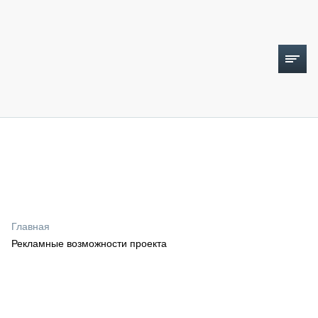
ТОПЛИВНЫЙ КРИЗИС
НОВОСТИ
CTT EXPO 2026
CTT EXPO 2025
КАК ПРОДЛИТЬ ЖИЗНЬ СПЕЦТЕХНИКЕ?
Главная
АНАЛИТИКА
Рекламные возможности проекта
ОБЗОР РЫНКА
ТЕХНИКА КРУПНЫМ ПЛАНОМ
ИСПЫТАТЕЛИ
ТЕХНОЛОГИИ
ДОРОЖНАЯ ИНДУСТРИЯ