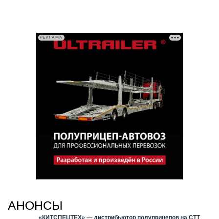
РЕКЛАМА
АНОНСЫ
«КИТСПЕЦТЕХ» — дистрибьютор полуприцепов на СТТ