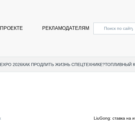
 ПРОЕКТЕ
РЕКЛАМОДАТЕЛЯМ
 EXPO 2026
КАК ПРОДЛИТЬ ЖИЗНЬ СПЕЦТЕХНИКЕ?
ТОПЛИВНЫЙ 
СПЕЦПРОЕКТЫ
СТАТЬ
EXPO CTT 2024
ДОРОЖ
EXPO CTT 2023
ГРУЗО
EXPO CTT 2022
КОММЕ
к
LiuGong: ставка на 
КОМТРАНС 2021
ПОДЪЁ
МЕРОПРИЯТИЯ
ПРИЦЕ