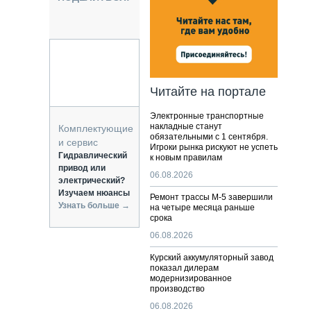
НАЛЬНАЯ ТЕХНИКА
ЖИРСКИЙ ТРАНСПОРТ
ОЗТЕХНИКА
КА СПЕЦИАЛЬНОГО НАЗНАЧЕНИЯ
РНАЯ ТЕХНИКА
Читайте на портале
ТИКА И СКЛАД
Электронные транспортные
АТИЗАЦИЯ И ТЕХНОЛОГИИ
накладные станут
Комплектующие
обязательными с 1 сентября.
ЕКТУЮЩИЕ И СЕРВИС
и сервис
Игроки рынка рискуют не успеть
Гидравлический
к новым правилам
привод или
06.08.2026
электрический?
Изучаем нюансы
Ремонт трассы М-5 завершили
Узнать больше →
на четыре месяца раньше
срока
06.08.2026
Курский аккумуляторный завод
показал дилерам
модернизированное
производство
06.08.2026