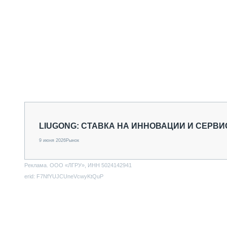
LIUGONG: СТАВКА НА ИННОВАЦИИ И СЕРВИ
9 июня 2026
Рынок
Реклама. ООО «ЛГРУ», ИНН 5024142941
erid: F7NfYUJCUneVcwyKtQuP