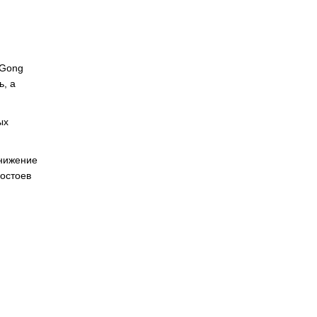
uGong
ь, а
ых
снижение
ростоев