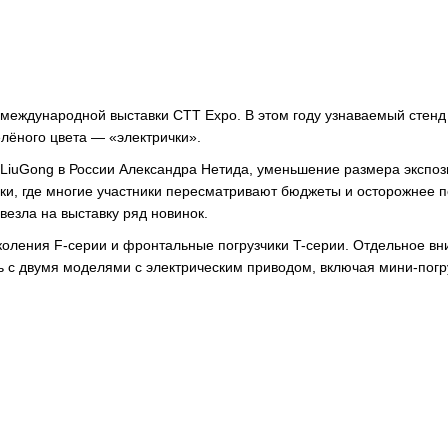
еждународной выставки CTT Expo. В этом году узнаваемый стенд
елёного цвета — «электрички».
LiuGong в России Александра Нетида, уменьшение размера экспо
ки, где многие участники пересматривают бюджеты и осторожнее 
везла на выставку ряд новинок.
коления F-серии и фронтальные погрузчики T-серии. Отдельное в
 с двумя моделями с электрическим приводом, включая мини-погр