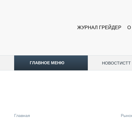
ЖУРНАЛ ГРЕЙДЕР
О
ГЛАВНОЕ МЕНЮ
НОВОСТИ
CTT
ТОПЛИВНЫЙ КРИЗИС
НОВОСТИ
CTT EXPO 2026
CTT EXPO 2025
КАК ПРОДЛИТЬ ЖИЗНЬ СПЕЦТЕХНИКЕ?
Главная
Рыно
АНАЛИТИКА
ОБЗОР РЫНКА