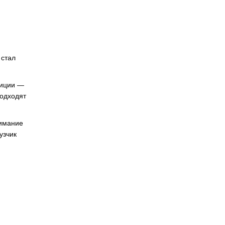
 стал
зиции —
подходят
нимание
узчик