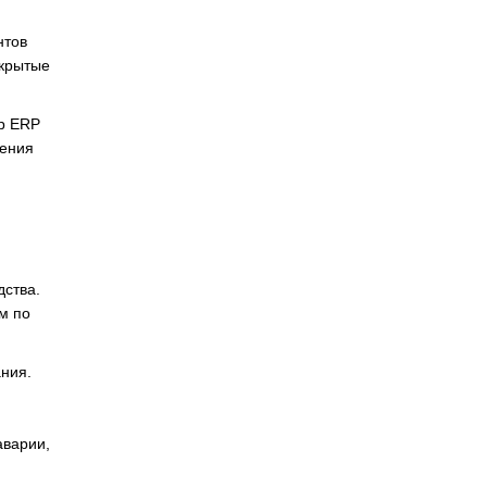
нтов
скрытые
р ERP
ления
дства.
м по
ания.
аварии,