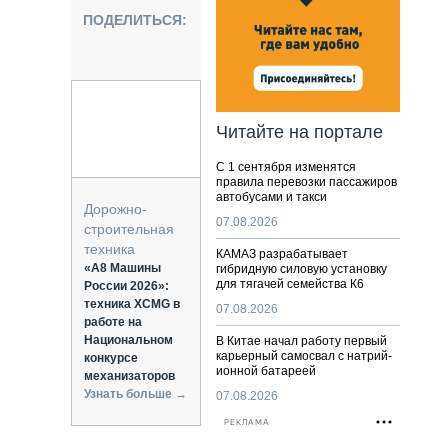
НАЛЬНАЯ ТЕХНИКА
ПОДЕЛИТЬСЯ:
ЖИРСКИЙ ТРАНСПОРТ
ОЗТЕХНИКА
КА СПЕЦИАЛЬНОГО НАЗНАЧЕНИЯ
РНАЯ ТЕХНИКА
Читайте на портале
ТИКА И СКЛАД
С 1 сентября изменятся
АТИЗАЦИЯ И ТЕХНОЛОГИИ
правила перевозки пассажиров
автобусами и такси
ЕКТУЮЩИЕ И СЕРВИС
Дорожно-
07.08.2026
строительная
техника
КАМАЗ разрабатывает
«А8 Машины
гибридную силовую установку
для тягачей семейства К6
России 2026»:
техника XCMG в
07.08.2026
работе на
Национальном
В Китае начал работу первый
карьерный самосвал с натрий-
конкурсе
ионной батареей
механизаторов
Узнать больше →
07.08.2026
РЕКЛАМА