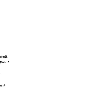
ской.
дачи в
.
ный