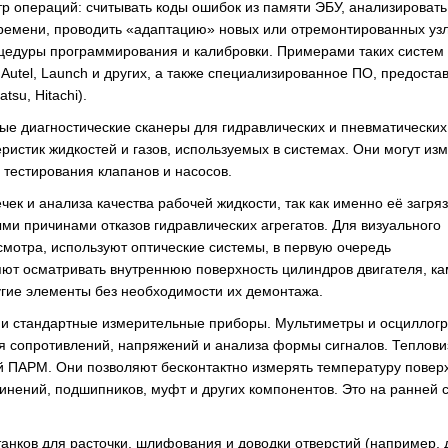
р операций: считывать коды ошибок из памяти ЭБУ, анализировать
времени, проводить «адаптацию» новых или отремонтированных уз
роцедуры программирования и калибровки. Примерами таких систем
Autel, Launch и других, а также специализированное ПО, предост
su, Hitachi).
 диагностические сканеры для гидравлических и пневматических
ристик жидкостей и газов, используемых в системах. Они могут из
 тестирования клапанов и насосов.
к и анализа качества рабочей жидкости, так как именно её загря
ми причинами отказов гидравлических агрегатов. Для визуального
смотра, используют оптические системы, в первую очередь
яют осматривать внутреннюю поверхность цилиндров двигателя, к
угие элементы без необходимости их демонтажа.
ы и стандартные измерительные приборы. Мультиметры и осцилло
ия сопротивлений, напряжений и анализа формы сигналов. Теплов
 ПАРМ. Они позволяют бесконтактно измерять температуру повер
динений, подшипников, муфт и других компонентов. Это на ранней 
танков для расточки, шлифования и доводки отверстий (например, 