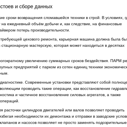
стоев и сборе данных
 сроки возвращения сломавшейся техники в строй. В условиях, г
 на ежедневный объём добычи и, как следствие, на финансовые
айвером потерь производительности.
, требующей цехового ремонта, карьерная машина должна была бы
в стационарную мастерскую, которая может находиться в десятках
многократному увеличению суммарных сроков бездействия. ПАРМ 
рупных предприятий с парком из сотен единиц техники экономичес
ьным.
диагностике. Современные установки представляют собой полноц
воляющим проводить такие операции, как восстановление гидравл
ностика и частичное восстановление силовых агрегатов, а также
операций.
я расточки цилиндров двигателей или валов позволяет проводить
избегая необходимости их демонтажа и отправки в заводские услов
клапанов и насосов позволяет не просто заменять подозрительные