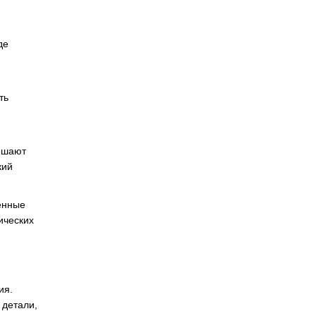
де
ть
решают
кий
енные
ических
ия.
 детали,