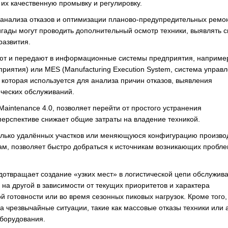
 их качественную промывку и регулировку.
анализа отказов и оптимизации планово-предупредительных ремо
гады могут проводить дополнительный осмотр техники, выявлять 
развития.
рают и передают в информационные системы предприятия, наприме
дприятия) или MES (Manufacturing Execution System, система управ
 которая используется для анализа причин отказов, выявления
ических обслуживаний.
Maintenance 4.0, позволяет перейти от простого устранения
перспективе снижает общие затраты на владение техникой.
олько удалённых участков или меняющуюся конфигурацию произво
м, позволяет быстро добраться к источникам возникающих пробле
дотвращает создание «узких мест» в логистической цепи обслужив
на другой в зависимости от текущих приоритетов и характера
 готовности или во время сезонных пиковых нагрузок. Кроме того,
 чрезвычайные ситуации, такие как массовые отказы техники или 
оборудования.