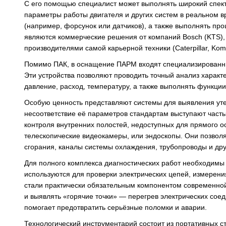
С его помощью специалист может выполнять широкий спект
параметры работы двигателя и других систем в реальном 
(например, форсунок или датчиков), а также выполнять п
являются коммерческие решения от компаний Bosch (KTS), 
производителями самой карьерной техники (Caterpillar, Komat
Помимо ПАК, в оснащение ПАРМ входят специализированные
Эти устройства позволяют проводить точный анализ характе
давление, расход, температуру, а также выполнять функции
Особую ценность представляют системы для выявления утече
несоответствие её параметров стандартам выступают часты
контроля внутренних полостей, недоступных для прямого о
телескопические видеокамеры, или эндоскопы. Они позвол
сгорания, каналы системы охлаждения, трубопроводы и др
Для полного комплекса диагностических работ необходим
используются для проверки электрических цепей, измерен
стали практически обязательным компонентом современной
и выявлять «горячие точки» — перегрев электрических сое
помогает предотвратить серьёзные поломки и аварии.
Технологический инструментарий состоит из портативных с