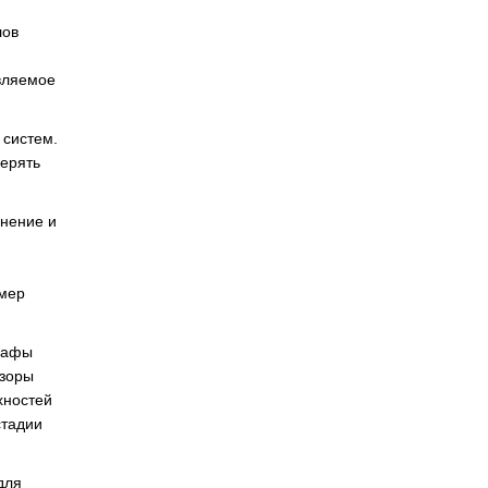
лов
авляемое
 систем.
мерять
знение и
амер
графы
изоры
хностей
стадии
для