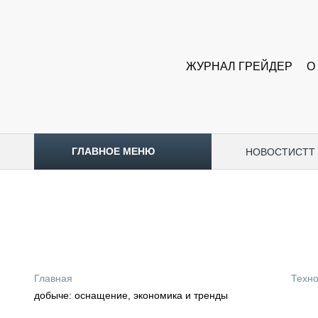
ЖУРНАЛ ГРЕЙДЕР
О
ГЛАВНОЕ МЕНЮ
НОВОСТИ
CTT
ТОПЛИВНЫЙ КРИЗИС
НОВОСТИ
CTT EXPO 2026
CTT EXPO 2025
КАК ПРОДЛИТЬ ЖИЗНЬ СПЕЦТЕХНИКЕ?
Главная
Техно
АНАЛИТИКА
добыче: оснащение, экономика и тренды
ОБЗОР РЫНКА