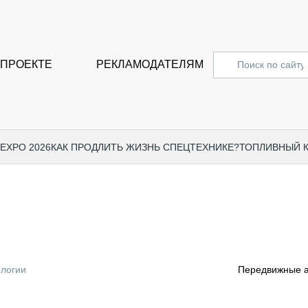
 ПРОЕКТЕ
РЕКЛАМОДАТЕЛЯМ
 EXPO 2026
КАК ПРОДЛИТЬ ЖИЗНЬ СПЕЦТЕХНИКЕ?
ТОПЛИВНЫЙ 
СПЕЦПРОЕКТЫ
СТАТЬ
EXPO CTT 2024
ДОРОЖ
EXPO CTT 2023
ГРУЗО
EXPO CTT 2022
КОММЕ
логии
Передвижные а
КОМТРАНС 2021
ПОДЪЁ
МЕРОПРИЯТИЯ
ПРИЦЕ