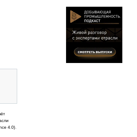
чёт
асли
ce 4.0).