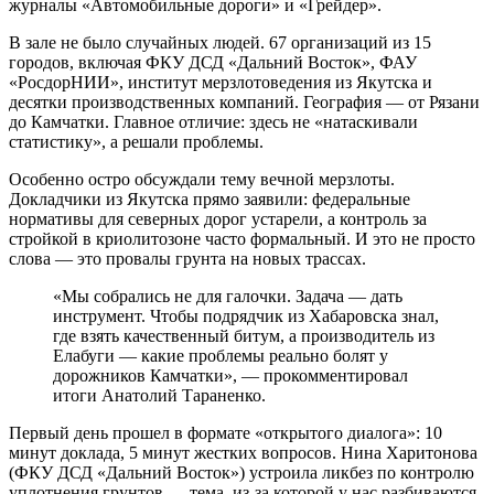
журналы «Автомобильные дороги» и «Грейдер».
В зале не было случайных людей. 67 организаций из 15
городов, включая ФКУ ДСД «Дальний Восток», ФАУ
«РосдорНИИ», институт мерзлотоведения из Якутска и
десятки производственных компаний. География — от Рязани
до Камчатки. Главное отличие: здесь не «натаскивали
статистику», а решали проблемы.
Особенно остро обсуждали тему вечной мерзлоты.
Докладчики из Якутска прямо заявили: федеральные
нормативы для северных дорог устарели, а контроль за
стройкой в криолитозоне часто формальный. И это не просто
слова — это провалы грунта на новых трассах.
«Мы собрались не для галочки. Задача — дать
инструмент. Чтобы подрядчик из Хабаровска знал,
где взять качественный битум, а производитель из
Елабуги — какие проблемы реально болят у
дорожников Камчатки», — прокомментировал
итоги Анатолий Тараненко.
Первый день прошел в формате «открытого диалога»: 10
минут доклада, 5 минут жестких вопросов. Нина Харитонова
(ФКУ ДСД «Дальний Восток») устроила ликбез по контролю
уплотнения грунтов — тема, из-за которой у нас разбиваются