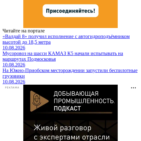
Читайте на портале
«Валдай 8» получил исполнение с автогидроподъёмником
высотой до 18,5 метра
10.08.2026
Мусоровоз на шасси КАМАЗ К5 начали испытывать на
маршрутах Подмосковья
10.08.2026
На Южно-Приобском месторождении запустили беспилотные
грузовики
10.08.2026
РЕКЛАМА