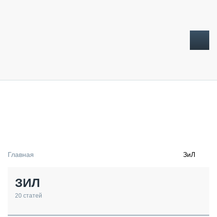
ТОПЛИВНЫЙ КРИЗИС
НОВОСТИ
CTT EXPO 2026
CTT EXPO 2025
КАК ПРОДЛИТЬ ЖИЗНЬ СПЕЦТЕХНИКЕ?
Главная
ЗиЛ
АНАЛИТИКА
ОБЗОР РЫНКА
ЗИЛ
ТЕХНИКА КРУПНЫМ ПЛАНОМ
ИСПЫТАТЕЛИ
20
статей
ТЕХНОЛОГИИ
ДОРОЖНАЯ ИНДУСТРИЯ