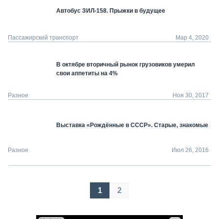
Автобус ЗИЛ-158. Прыжки в будущее
Пассажирский транспорт
Мар 4, 2020
В октябре вторичный рынок грузовиков умерил
свои аппетиты на 4%
Разное
Ноя 30, 2017
Выставка «Рождённые в СССР». Старые, знакомые
Разное
Июл 26, 2016
Пагинация
1
2
записей