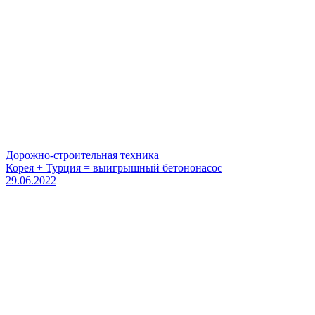
Дорожно-строительная техника
Корея + Турция = выигрышный бетононасос
29.06.2022