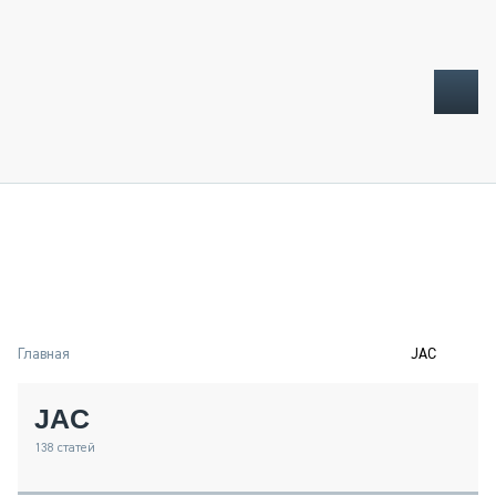
ТОПЛИВНЫЙ КРИЗИС
НОВОСТИ
CTT EXPO 2026
CTT EXPO 2025
КАК ПРОДЛИТЬ ЖИЗНЬ СПЕЦТЕХНИКЕ?
Главная
JAC
АНАЛИТИКА
ОБЗОР РЫНКА
JAC
ТЕХНИКА КРУПНЫМ ПЛАНОМ
ИСПЫТАТЕЛИ
138
статей
ТЕХНОЛОГИИ
ДОРОЖНАЯ ИНДУСТРИЯ