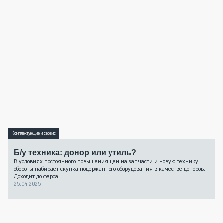
Комплектующие и сервис
Б/у техника: донор или утиль?
В условиях постоянного повышения цен на запчасти и новую технику
обороты набирает скупка подержанного оборудования в качестве доноров.
Доходит до фарса,...
25.04.2025