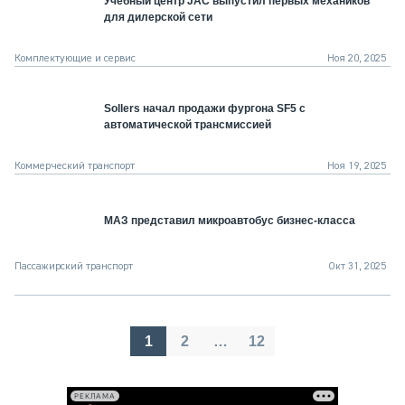
Учебный центр JAC выпустил первых механиков
для дилерской сети
Комплектующие и сервис
Ноя 20, 2025
Sollers начал продажи фургона SF5 с
автоматической трансмиссией
Коммерческий транспорт
Ноя 19, 2025
МАЗ представил микроавтобус бизнес-класса
Пассажирский транспорт
Окт 31, 2025
Пагинация
1
2
…
12
записей
РЕКЛАМА