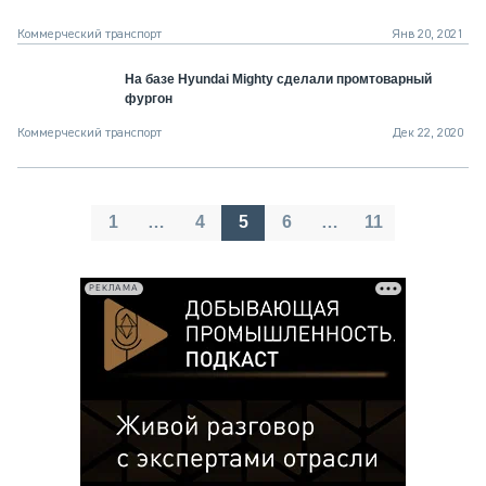
Коммерческий транспорт
Янв 20, 2021
На базе Hyundai Mighty сделали промтоварный
фургон
Коммерческий транспорт
Дек 22, 2020
Пагинация
1
…
4
5
6
…
11
записей
РЕКЛАМА