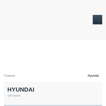
ТОПЛИВНЫЙ КРИЗИС
НОВОСТИ
CTT EXPO 2026
CTT EXPO 2025
КАК ПРОДЛИТЬ ЖИЗНЬ СПЕЦТЕХНИКЕ?
Главная
Hyundai
АНАЛИТИКА
ОБЗОР РЫНКА
HYUNDAI
ТЕХНИКА КРУПНЫМ ПЛАНОМ
ИСПЫТАТЕЛИ
128
статей
ТЕХНОЛОГИИ
ДОРОЖНАЯ ИНДУСТРИЯ