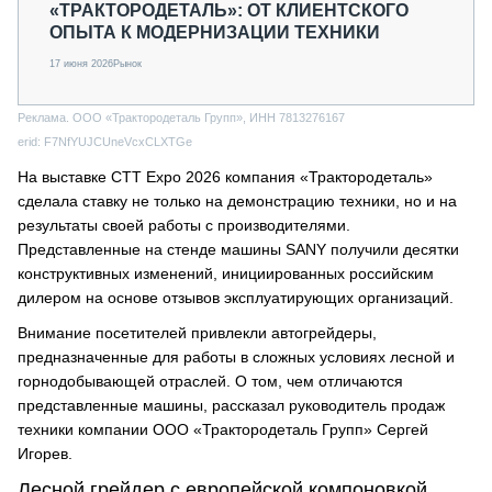
«ТРАКТОРОДЕТАЛЬ»: ОТ КЛИЕНТСКОГО
ОПЫТА К МОДЕРНИЗАЦИИ ТЕХНИКИ
17 июня 2026
Рынок
Реклама. ООО «Трактородеталь Групп», ИНН 7813276167
erid: F7NfYUJCUneVcxCLXTGe
На выставке CTT Expo 2026 компания «Трактородеталь»
сделала ставку не только на демонстрацию техники, но и на
результаты своей работы с производителями.
Представленные на стенде машины SANY получили десятки
конструктивных изменений, инициированных российским
дилером на основе отзывов эксплуатирующих организаций.
Внимание посетителей привлекли автогрейдеры,
предназначенные для работы в сложных условиях лесной и
горнодобывающей отраслей. О том, чем отличаются
представленные машины, рассказал руководитель продаж
техники компании ООО «Трактородеталь Групп» Сергей
Игорев.
Лесной грейдер с европейской компоновкой