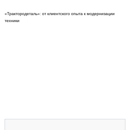
СЕРВИСМЕНЫ
«Трактородеталь»: от клиентского опыта к модернизации
СПЕЦПРОЕКТЫ
МЕРОПРИЯТИЯ
техники
СТАТЬИ ПО КАТЕГОРИЯМ ТЕХНИКИ
О ПРОЕКТЕ