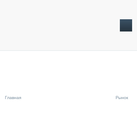
ТОПЛИВНЫЙ КРИЗИС
НОВОСТИ
CTT EXPO 2026
CTT EXPO 2025
КАК ПРОДЛИТЬ ЖИЗНЬ СПЕЦТЕХНИКЕ?
Главная
Рынок
АНАЛИТИКА
ОБЗОР РЫНКА
ТЕХНИКА КРУПНЫМ ПЛАНОМ
ИСПЫТАТЕЛИ
ТЕХНОЛОГИИ
ДОРОЖНАЯ ИНДУСТРИЯ