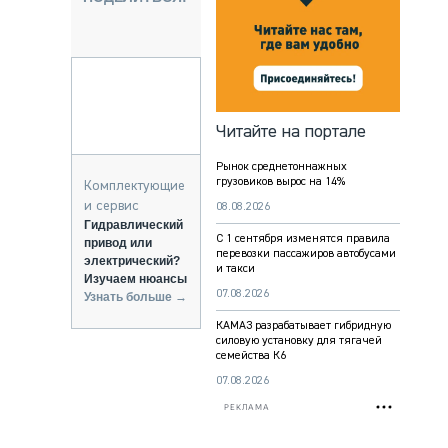
НАЛЬНАЯ ТЕХНИКА
ЖИРСКИЙ ТРАНСПОРТ
ЗТЕХНИКА
А СПЕЦИАЛЬНОГО НАЗНАЧЕНИЯ
НАЯ ТЕХНИКА
Читайте на портале
ИКА И СКЛАД
Рынок среднетоннажных
ТИЗАЦИЯ И ТЕХНОЛОГИИ
грузовиков вырос на 14%
Комплектующие
КТУЮЩИЕ И СЕРВИС
и сервис
08.08.2026
Гидравлический
С 1 сентября изменятся правила
привод или
перевозки пассажиров автобусами
электрический?
и такси
Изучаем нюансы
07.08.2026
Узнать больше →
КАМАЗ разрабатывает гибридную
силовую установку для тягачей
семейства К6
07.08.2026
РЕКЛАМА