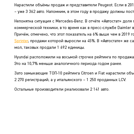
Нарастили объёмы продаж и представители Peugeot. Если в 201
– уже 3 362 авто. Напомним, в этом году в продажу должны пос
Непонятна ситуация с Mercedes-Benz. В отчёте «Автостат» доля
коммерческой техники, в то время как в пресс-службе Daimler
Причём, отмечено, что этот показатель на 6% выше чем в 2019
Sprinter
, продажи которой выросли на 45%. В «Автостате» же 
мол, таковых продали 1 692 единицы.
Hyundai расположили на восьмой строчке рейтинга по продажам
Это на 10,7% меньше аналогичного периода годом ранее.
Зато замыкающие ТОП-10 рейтинга Citroen и Fiat нарастили об
2 270 регистраций, а у итальянского – 1 250 проданных LCV.
Остальные производители реализовали 2 141 авто.