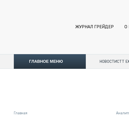
ЖУРНАЛ ГРЕЙДЕР
О
ГЛАВНОЕ МЕНЮ
НОВОСТИ
CTT E
ТОПЛИВНЫЙ КРИЗИС
НОВОСТИ
CTT EXPO 2026
CTT EXPO 2025
КАК ПРОДЛИТЬ ЖИЗНЬ СПЕЦТЕХНИКЕ?
Главная
Аналит
АНАЛИТИКА
ОБЗОР РЫНКА