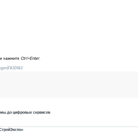
 и нажмите
Ctrl+Enter
.
agen
|
ГАЗ
|
УАЗ
ормы до цифровых сервисов
рСтройЭкспо»