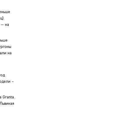
меньше
ц).
 — на
ньше
ургоны
али на
год
одели –
 Granta.
 Львиная