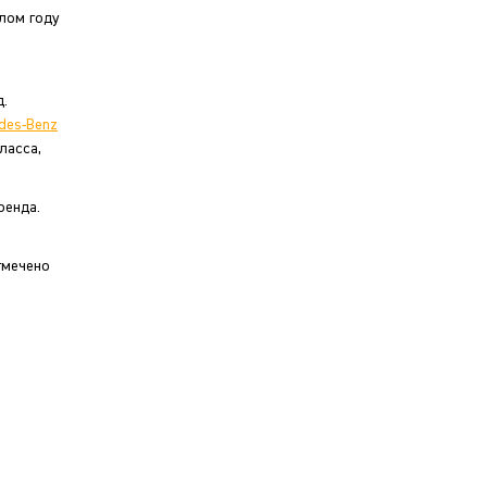
шлом году
д.
des-Benz
ласса,
ренда.
тмечено