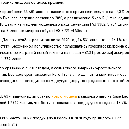
м тройка лидеров осталась прежней.
 приобрели 44 481 авто на шасси этого производителя, что на 12,3% 
Бизнеса, падение составило 20%, а реализовано было 51,1 тыс. едини
18 штук – на машины модельного ряда семейства ГАЗ 3302, 3 734 штуки
 на 8-местные микроавтобусы ГАЗ-3221 «ГАЗель».
. Дилеры «УАЗа» реализовали за 2020 год 14 531 авто, что на 16,1% ме
остат». Бессменной популярностью пользовались грузопассажирские ф
ичество регистраций новой техники на шасси «УАЗ Профи» зафиксиров
 1 779 машин.
, по сравнению с 2019 годом, у совместного американо-российского
иц. Бестселлером оказался Ford Transit, по данным аналитиков их за 
роизводителя приводит совсем другую цифру по проданным авто этой м
втоВАЗ», выпустивший осенью
новую модель
развозного авто на базе Lada
ей 12 610 машин, что больше показателя предыдущего года на 13,7%.
т 5 место. На их продукцию в России в 2020 году пришлось 4 129
вен 5 709.