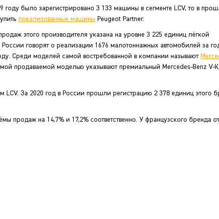
9 году было зарегистрировано 3 133 машины в сегменте LCV, то в про
тупить
локализованные машины
Peugeot Partner.
 продаж этого производителя указана на уровне 3 225 единиц лёгкой
 в России говорят о реализации 1676 малотоннажных автомобилей за го
 году. Среди моделей самой востребованной в компании называют
Merce
самой продаваемой моделью указывают премиальный Mercedes-Benz V-К
 LCV. За 2020 год в России прошли регистрацию 2 378 единиц этого б
ъёмы продаж на 14,7% и 17,2% соответственно. У французского бренда о