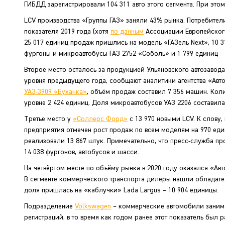
ГИБДД зарегистрировали 104 311 авто этого сегмента. При это
LCV производства «Группы ГАЗ» заняли 43% рынка. Потребители
показателя 2019 года (хотя
по данным
Ассоциации Европейского 
25 017 единиц продаж пришлись на модель «ГАЗель Next», 10 3
фургоны и микроавтобусы ГАЗ 2752 «Соболь» и 1 799 единиц —
Второе место осталось за продукцией Ульяновского автозавода
уровня предыдущего года, сообщают аналитики агентства «Авт
УАЗ-3909 «Буханка»
, объём продаж составил 7 356 машин. Кол
уровне 2 424 единиц. Доля микроавтобусов УАЗ 2206 составила
Третье место у
«Соллерс Форд»
с 13 970 новыми LCV. К слову
предприятия отмечен рост продаж по всем моделям на 970 един
реализовали 13 867 штук. Примечательно, что пресс-служба п
14 038 фургонов, автобусов и шасси.
На четвёртом месте по объёму рынка в 2020 году оказался «А
В сегменте коммерческого транспорта дилеры нашли обладател
доля пришлась на «каблучки» Lada Largus – 10 904 единицы.
Подразделение
Volkswagen
– коммерческие автомобили занимае
регистраций, в то время как годом ранее этот показатель был ра