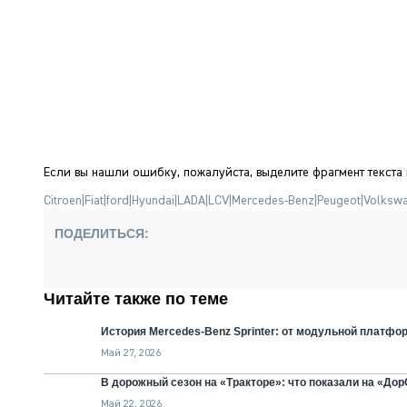
Если вы нашли ошибку, пожалуйста, выделите фрагмент текста
Citroen
|
Fiat
|
ford
|
Hyundai
|
LADA
|
LCV
|
Mercedes-Benz
|
Peugeot
|
Volksw
ПОДЕЛИТЬСЯ:
Читайте также по теме
История Mercedes-Benz Sprinter: от модульной платф
Май 27, 2026
В дорожный сезон на «Тракторе»: что показали на «До
Май 22, 2026