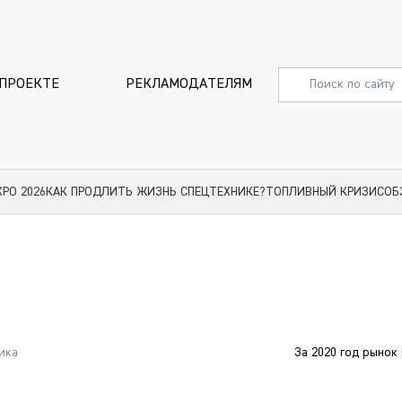
 ПРОЕКТЕ
РЕКЛАМОДАТЕЛЯМ
XPO 2026
КАК ПРОДЛИТЬ ЖИЗНЬ СПЕЦТЕХНИКЕ?
ТОПЛИВНЫЙ КРИЗИС
ОБ
СПЕЦПРОЕКТЫ
СТАТЬИ
EXPO CTT 2024
ДОРОЖ
EXPO CTT 2023
ГРУЗОВ
EXPO CTT 2022
КОММЕР
ика
За 2020 год рынок
КОМТРАНС 2021
ПОДЪЁ
МЕРОПРИЯТИЯ
ПРИЦЕП