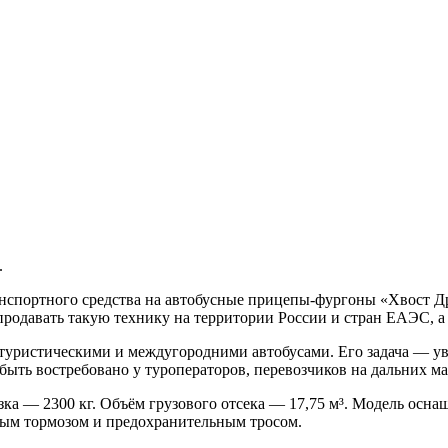
.
спортного средства на автобусные прицепы-фургоны «Хвост Др
продавать такую технику на территории России и стран ЕАЭС, а
 туристическими и междугородними автобусами. Его задача — ув
быть востребовано у туроператоров, перевозчиков на дальних м
узка — 2300 кг. Объём грузового отсека — 17,75 м³. Модель осн
ным тормозом и предохранительным тросом.