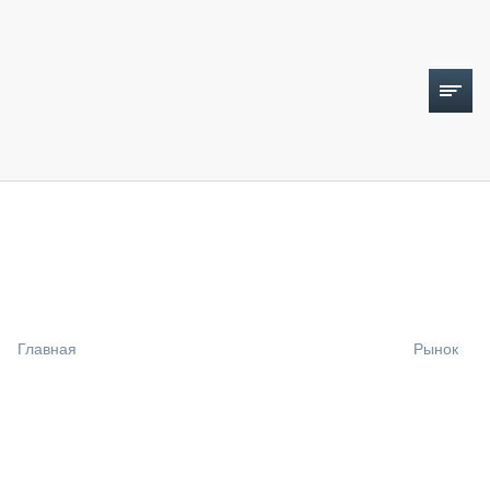
ТОПЛИВНЫЙ КРИЗИС
НОВОСТИ
CTT EXPO 2026
CTT EXPO 2025
КАК ПРОДЛИТЬ ЖИЗНЬ СПЕЦТЕХНИКЕ?
Главная
Рынок
АНАЛИТИКА
ОБЗОР РЫНКА
ТЕХНИКА КРУПНЫМ ПЛАНОМ
ИСПЫТАТЕЛИ
ТЕХНОЛОГИИ
ДОРОЖНАЯ ИНДУСТРИЯ