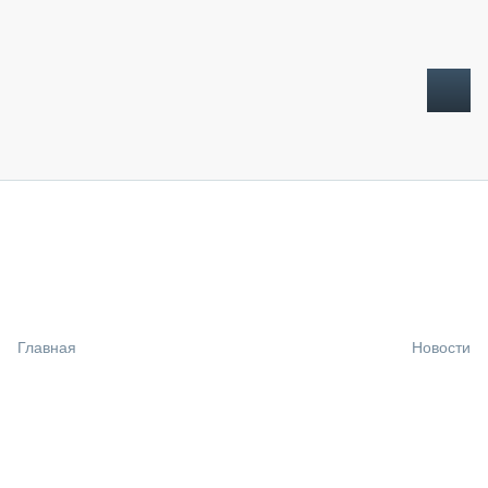
ТОПЛИВНЫЙ КРИЗИС
НОВОСТИ
CTT EXPO 2026
CTT EXPO 2025
КАК ПРОДЛИТЬ ЖИЗНЬ СПЕЦТЕХНИКЕ?
Главная
Новости
АНАЛИТИКА
ОБЗОР РЫНКА
ТЕХНИКА КРУПНЫМ ПЛАНОМ
ИСПЫТАТЕЛИ
ТЕХНОЛОГИИ
ДОРОЖНАЯ ИНДУСТРИЯ