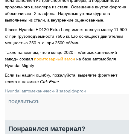
пола выполнен из транспортной фанеры, а подрамник из
продольного швеллера из стали. Освещение внутри фургона
обеспечивают 2 плафона. Наружные уголки фургона
выполнены из стали, а внутренние оцинкованные.
Шасси Hyundai HD120 Extra Long имеет полную массу 11 900
кг при грузоподъемности 7685 кг. Его оснащают двигателем
мощностью 250 л. с. при 2500 об/мин.
Также напомним, что в конце 2020 г. «Автомеханический
завод» создал
промтоварный вагон
на базе автомобиля
Hyundai Mighty.
Если вы нашли ошибку, пожалуйста, выделите фрагмент
текста и нажмите
Ctrl+Enter
.
Hyundai
|
автомеханический завод
|
фургон
ПОДЕЛИТЬСЯ:
Понравился материал?