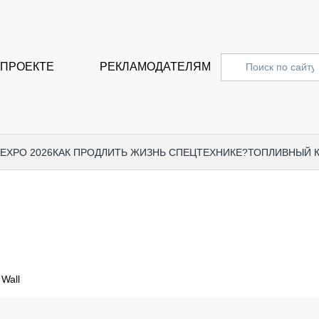
 ПРОЕКТЕ
РЕКЛАМОДАТЕЛЯМ
 EXPO 2026
КАК ПРОДЛИТЬ ЖИЗНЬ СПЕЦТЕХНИКЕ?
ТОПЛИВНЫЙ 
СПЕЦПРОЕКТЫ
СТАТЬ
EXPO CTT 2024
ДОРОЖ
EXPO CTT 2023
ГРУЗО
EXPO CTT 2022
КОММЕ
 Wall
КОМТРАНС 2021
ПОДЪЁ
МЕРОПРИЯТИЯ
ПРИЦЕ