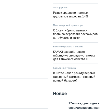
Обзор рынка
Рынок среднетоннажных
грузовиков вырос на 14%
Пассажирский транспорт
С 1 сентября изменятся
правила перевозки пассажиров
автобусами и такси
Комплектующие и сервис
КАМАЗ разрабатывает
гибридную силовую установку
для тягачей семейства К6
Карьерная техника
В Китае начал работу первый
карьерный самосвал с натрий-
ионной батареей
Новое
17-я международная
специализированная