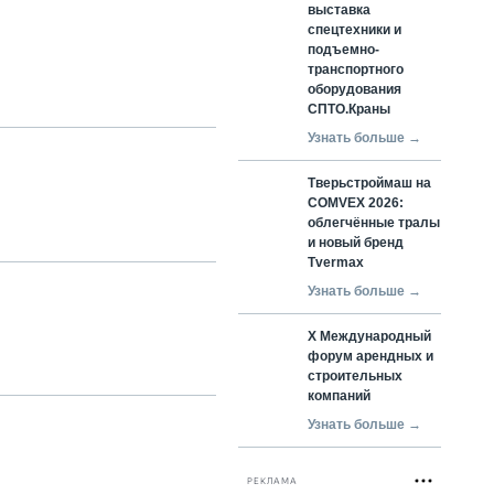
выставка
спецтехники и
подъемно-
транспортного
оборудования
СПТО.Краны
Узнать больше →
Тверьстроймаш на
COMVEX 2026:
облегчённые тралы
и новый бренд
Tvermax
Узнать больше →
X Международный
форум арендных и
строительных
компаний
Узнать больше →
РЕКЛАМА