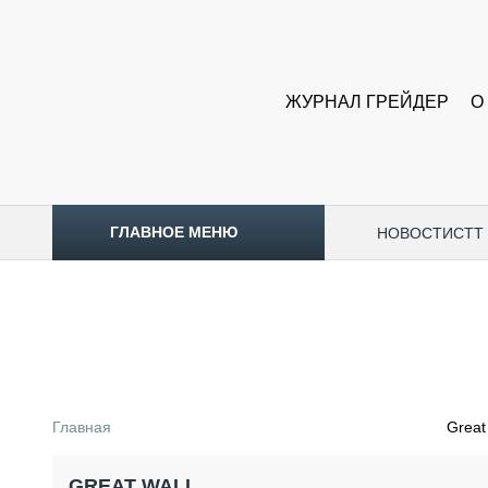
ЖУРНАЛ ГРЕЙДЕР
О
ГЛАВНОЕ МЕНЮ
НОВОСТИ
CTT
ТОПЛИВНЫЙ КРИЗИС
НОВОСТИ
CTT EXPO 2026
CTT EXPO 2025
КАК ПРОДЛИТЬ ЖИЗНЬ СПЕЦТЕХНИКЕ?
Главная
Great
АНАЛИТИКА
ОБЗОР РЫНКА
GREAT WALL