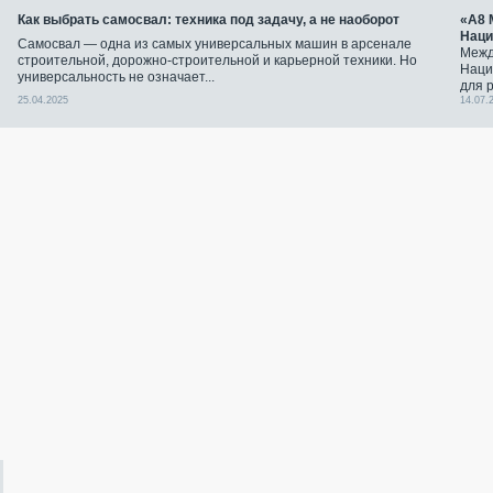
Как выбрать самосвал: техника под задачу, а не наоборот
«А8 
Наци
Самосвал — одна из самых универсальных машин в арсенале
Межд
строительной, дорожно-строительной и карьерной техники. Но
Наци
универсальность не означает...
для 
25.04.2025
14.07.