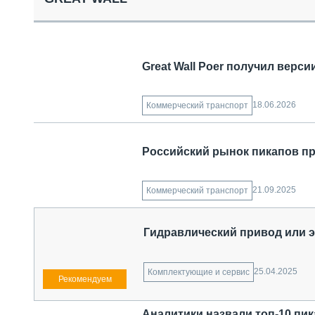
СПЕЦТЕХНИКА И ТРАНСПОРТ
ГРУЗОПЕРЕВОЗКИ
ФИНАНСЫ, ЛИЗИНГ, СТРАХОВАНИЕ
ТЕХНИКА КРУПНЫМ ПЛАНОМ
Great Wall Poer получил верс
ИСПЫТАТЕЛИ
ТЕХНОЛОГИИ
ДОРОЖНАЯ ИНДУСТРИЯ
18.06.2026
Коммерческий транспорт
СЕРВИСМЕНЫ
Российский рынок пикапов пр
21.09.2025
Коммерческий транспорт
Гидравлический привод или 
25.04.2025
Комплектующие и сервис
Аналитики назвали топ-10 пик