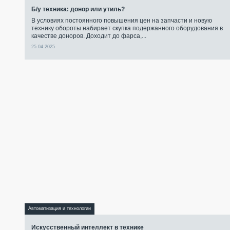
Б/у техника: донор или утиль?
В условиях постоянного повышения цен на запчасти и новую
технику обороты набирает скупка подержанного оборудования в
качестве доноров. Доходит до фарса,...
25.04.2025
Автоматизация и технологии
Искусственный интеллект в технике