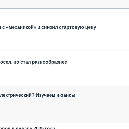
ОБЗОР ПРОШЕДШИХ МЕРОПРИЯТИЙ
КОММУ
БЛИЖАЙШИЕ МЕРОПРИЯТИЯ
ПАССА
СЕЛЬХ
ТЕХНИ
ии с «механикой» и снизил стартовую цену
КАРЬЕ
ЛОГИС
АВТОМ
КОМПЛ
осел, но стал разнообразнее
электрический? Изучаем нюансы
апов в январе 2025 года