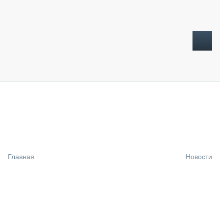
ТОПЛИВНЫЙ КРИЗИС
НОВОСТИ
CTT EXPO 2026
CTT EXPO 2025
КАК ПРОДЛИТЬ ЖИЗНЬ СПЕЦТЕХНИКЕ?
Главная
Новости
АНАЛИТИКА
ОБЗОР РЫНКА
ТЕХНИКА КРУПНЫМ ПЛАНОМ
ИСПЫТАТЕЛИ
ТЕХНОЛОГИИ
ДОРОЖНАЯ ИНДУСТРИЯ