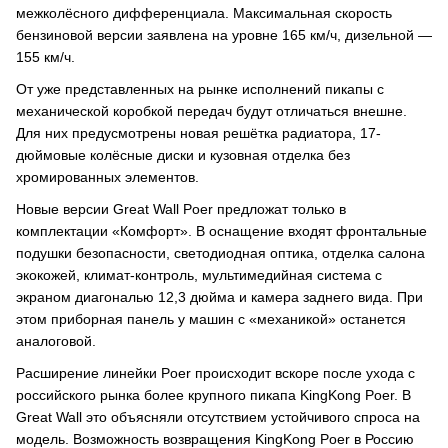
межколёсного дифференциала. Максимальная скорость
бензиновой версии заявлена на уровне 165 км/ч, дизельной —
155 км/ч.
От уже представленных на рынке исполнений пикапы с
механической коробкой передач будут отличаться внешне.
Для них предусмотрены новая решётка радиатора, 17-
дюймовые колёсные диски и кузовная отделка без
хромированных элементов.
Новые версии Great Wall Poer предложат только в
комплектации «Комфорт». В оснащение входят фронтальные
подушки безопасности, светодиодная оптика, отделка салона
экокожей, климат-контроль, мультимедийная система с
экраном диагональю 12,3 дюйма и камера заднего вида. При
этом приборная панель у машин с «механикой» останется
аналоговой.
Расширение линейки Poer происходит вскоре после ухода с
российского рынка более крупного пикапа KingKong Poer. В
Great Wall это объясняли отсутствием устойчивого спроса на
модель. Возможность возвращения KingKong Poer в Россию