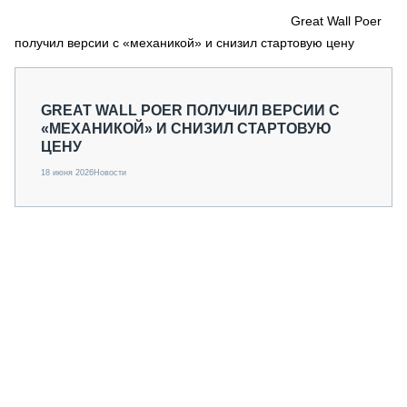
СЕРВИСМЕНЫ
Great Wall Poer
получил версии с «механикой» и снизил стартовую цену
СПЕЦПРОЕКТЫ
МЕРОПРИЯТИЯ
СТАТЬИ ПО КАТЕГОРИЯМ ТЕХНИКИ
GREAT WALL POER ПОЛУЧИЛ ВЕРСИИ С
О ПРОЕКТЕ
«МЕХАНИКОЙ» И СНИЗИЛ СТАРТОВУЮ
ЦЕНУ
18 июня 2026
Новости