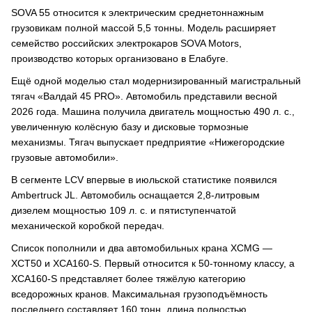
SOVA 55 относится к электрическим среднетоннажным
грузовикам полной массой 5,5 тонны. Модель расширяет
семейство российских электрокаров SOVA Motors,
производство которых организовано в Елабуге.
Ещё одной моделью стал модернизированный магистральный
тягач «Валдай 45 PRO». Автомобиль представили весной
2026 года. Машина получила двигатель мощностью 490 л. с.,
увеличенную колёсную базу и дисковые тормозные
механизмы. Тягач выпускает предприятие «Нижегородские
грузовые автомобили».
В сегменте LCV впервые в июльской статистике появился
Ambertruck JL. Автомобиль оснащается 2,8-литровым
дизелем мощностью 109 л. с. и пятиступенчатой
механической коробкой передач.
Список пополнили и два автомобильных крана XCMG —
XCT50 и XCA160-S. Первый относится к 50-тонному классу, а
XCA160-S представляет более тяжёлую категорию
вседорожных кранов. Максимальная грузоподъёмность
последнего составляет 160 тонн, длина полностью