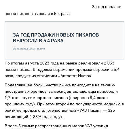
СЕРВИСМЕНЫ
За год продажи
новых пикапов выросли в 5,4 раза
СПЕЦПРОЕКТЫ
МЕРОПРИЯТИЯ
СТАТЬИ ПО КАТЕГОРИЯМ ТЕХНИКИ
ЗА ГОД ПРОДАЖИ НОВЫХ ПИКАПОВ
О ПРОЕКТЕ
ВЫРОСЛИ В 5,4 РАЗА
10 сентября 2023
Новости
По итогам августа 2023 года на рынке реализовали 2 053
новых пикапа. В годовом выражении продажи выросли в 5,4
раза, следует из статистики «Автостат Инфо».
Подавляющее большинство рынка приходится на технику
иностранных брендов: за месяц автовладельцы приобрели
1,7 тыс. штук импортных пикапов (прирост в 8,4 раза к
прошлому году). При этом второй по популярности моделью в
рейтинге продаж стал отечественный «УАЗ Пикап» — 325
регистраций (+88% год к году).
В топе-5 самых распространённых марок УАЗ уступил