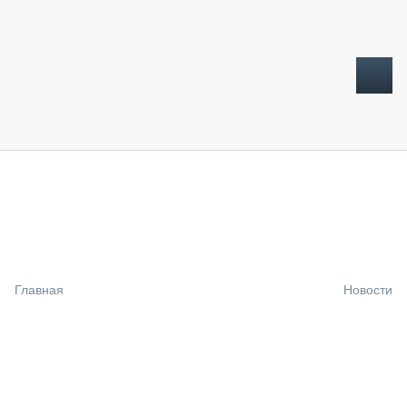
ТОПЛИВНЫЙ КРИЗИС
НОВОСТИ
CTT EXPO 2026
CTT EXPO 2025
КАК ПРОДЛИТЬ ЖИЗНЬ СПЕЦТЕХНИКЕ?
Главная
Новости
АНАЛИТИКА
ОБЗОР РЫНКА
ТЕХНИКА КРУПНЫМ ПЛАНОМ
ИСПЫТАТЕЛИ
ТЕХНОЛОГИИ
ДОРОЖНАЯ ИНДУСТРИЯ