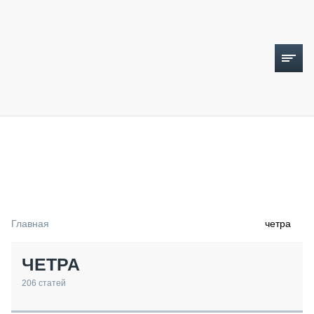
ТОПЛИВНЫЙ КРИЗИС
НОВОСТИ
CTT EXPO 2026
CTT EXPO 2025
КАК ПРОДЛИТЬ ЖИЗНЬ СПЕЦТЕХНИКЕ?
Главная
четра
АНАЛИТИКА
ОБЗОР РЫНКА
ЧЕТРА
ТЕХНИКА КРУПНЫМ ПЛАНОМ
ИСПЫТАТЕЛИ
206
статей
ТЕХНОЛОГИИ
ДОРОЖНАЯ ИНДУСТРИЯ