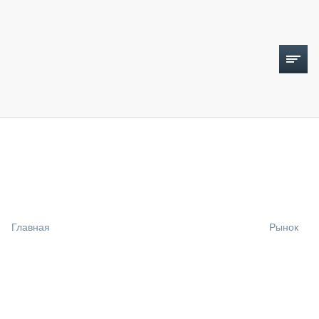
ТОПЛИВНЫЙ КРИЗИС
НОВОСТИ
CTT EXPO 2026
CTT EXPO 2025
КАК ПРОДЛИТЬ ЖИЗНЬ СПЕЦТЕХНИКЕ?
Главная
Рынок
АНАЛИТИКА
ОБЗОР РЫНКА
ТЕХНИКА КРУПНЫМ ПЛАНОМ
ИСПЫТАТЕЛИ
ТЕХНОЛОГИИ
ДОРОЖНАЯ ИНДУСТРИЯ