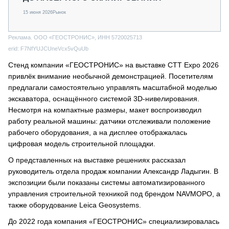
15 июня 2026
Рынок
Реклама. ООО «ГЕОСТРОНИС», ИНН 5720025713
erid: F7NfYUJCUneVcx5vQuUb
Стенд компании «ГЕОСТРОНИС» на выставке CTT Expo 2026
привлёк внимание необычной демонстрацией. Посетителям
предлагали самостоятельно управлять масштабной моделью
экскаватора, оснащённого системой 3D-нивелирования.
Несмотря на компактные размеры, макет воспроизводил
работу реальной машины: датчики отслеживали положение
рабочего оборудования, а на дисплее отображалась
цифровая модель строительной площадки.
О представленных на выставке решениях рассказал
руководитель отдела продаж компании Александр Ладыгин. В
экспозиции были показаны системы автоматизированного
управления строительной техникой под брендом NAVMOPO, а
также оборудование Leica Geosystems.
До 2022 года компания «ГЕОСТРОНИС» специализировалась