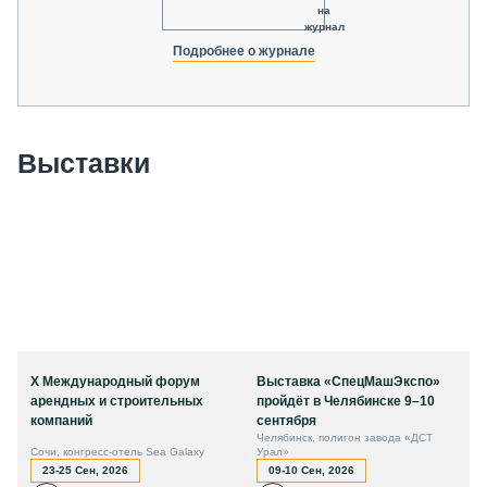
на
журнал
Подробнее о журнале
Выставки
X Международный форум
Выставка «СпецМашЭкспо»
арендных и строительных
пройдёт в Челябинске 9–10
компаний
сентября
Челябинск, полигон завода «ДСТ
Сочи, конгресс-отель Sea Galaxy
Урал»
23-25 Сен, 2026
09-10 Сен, 2026