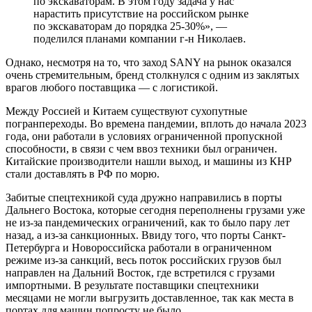
по экскаваторам. В этом году задача у нас
нарастить присутствие на российском рынке
по экскаваторам до порядка 25-30%», —
поделился планами компании г-н Николаев.
Однако, несмотря на то, что заход SANY на рынок оказался
очень стремительным, бренд столкнулся с одним из заклятых
врагов любого поставщика — с логистикой.
Между Россией и Китаем существуют сухопутные
погранпереходы. Во времена пандемии, вплоть до начала 2023
года, они работали в условиях ограниченной пропускной
способности, в связи с чем ввоз техники был ограничен.
Китайские производители нашли выход, и машины из КНР
стали доставлять в РФ по морю.
Забитые спецтехникой суда дружно направились в порты
Дальнего Востока, которые сегодня переполнены грузами уже
не из-за пандемических ограничений, как то было пару лет
назад, а из-за санкционных. Ввиду того, что порты Санкт-
Петербурга и Новороссийска работали в ограниченном
режиме из-за санкций, весь поток российских грузов был
направлен на Дальний Восток, где встретился с грузами
импортными. В результате поставщики спецтехники
месяцами не могли выгрузить доставленное, так как места в
портах для машин попросту не было.