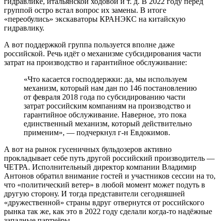
гидравлике, итальянской ходовой и т. д. В 2022 году перед
группой остро встал вопрос их замены. В итоге
«переобулись» экскаваторы КРАНЭКС на китайскую
гидравлику.
А вот поддержкой группа пользуется вполне даже
российской. Речь идёт о механизме субсидирования части
затрат на производство и гарантийное обслуживание:
«Что касается господдержки: да, мы используем
механизм, который нам дан по 146 постановлению
от февраля 2018 года по субсидированию части
затрат российским компаниям на производство и
гарантийное обслуживание. Наверное, это пока
единственный механизм, который действительно
применим», — подчеркнул г-н Евдокимов.
А вот на рынок гусеничных бульдозеров активно
прокладывает себе путь другой российский производитель —
ЧЕТРА. Исполнительный директор компании Владимир
Антонов обратил внимание гостей и участников сессии на то,
что «политический ветер» в любой момент может подуть в
другую сторону. И тогда представители сегодняшней
«дружественной» страны вдруг отвернутся от российского
рынка так же, как это в 2022 году сделали когда-то надёжные
западные партнёры.