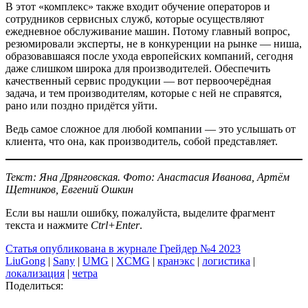
В этот «комплекс» также входит обучение операторов и
сотрудников сервисных служб, которые осуществляют
ежедневное обслуживание машин. Потому главный вопрос,
резюмировали эксперты, не в конкуренции на рынке — ниша,
образовавшаяся после ухода европейских компаний, сегодня
даже слишком широка для производителей. Обеспечить
качественный сервис продукции — вот первоочерёдная
задача, и тем производителям, которые с ней не справятся,
рано или поздно придётся уйти.
Ведь самое сложное для любой компании — это услышать от
клиента, что она, как производитель, собой представляет.
Текст: Яна Дрянговская. Фото: Анастасия Иванова, Артём
Щетников, Евгений Ошкин
Если вы нашли ошибку, пожалуйста, выделите фрагмент
текста и нажмите
Ctrl+Enter
.
Статья опубликована в журнале Грейдер №4 2023
LiuGong
|
Sany
|
UMG
|
XCMG
|
кранэкс
|
логистика
|
локализация
|
четра
Поделиться: