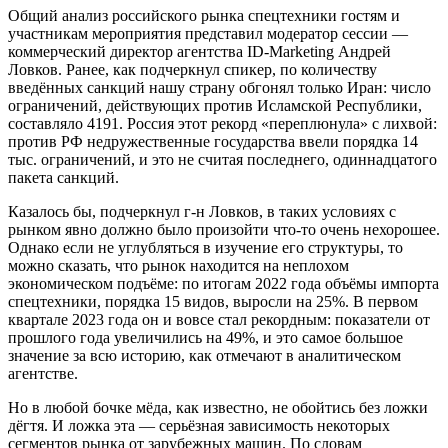
Общий анализ российского рынка спецтехники гостям и
участникам мероприятия представил модератор сессии —
коммерческий директор агентства ID-Marketing Андрей
Ловков. Ранее, как подчеркнул спикер, по количеству
введённых санкций нашу страну обгонял только Иран: число
ограничений, действующих против Исламской Республики,
составляло 4191. Россия этот рекорд «переплюнула» с лихвой:
против РФ недружественные государства ввели порядка 14
тыс. ограничений, и это не считая последнего, одиннадцатого
пакета санкций.
Казалось бы, подчеркнул г-н Ловков, в таких условиях с
рынком явно должно было произойти что-то очень нехорошее.
Однако если не углубляться в изучение его структуры, то
можно сказать, что рынок находится на неплохом
экономическом подъёме: по итогам 2022 года объёмы импорта
спецтехники, порядка 15 видов, выросли на 25%. В первом
квартале 2023 года он и вовсе стал рекордным: показатели от
прошлого года увеличились на 49%, и это самое большое
значение за всю историю, как отмечают в аналитическом
агентстве.
Но в любой бочке мёда, как известно, не обойтись без ложки
дёгтя. И ложка эта — серьёзная зависимость некоторых
сегментов рынка от зарубежных машин. По словам