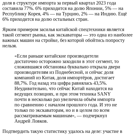
доля в структуре импорта за первый квартал 2023 года
составила 77%. 6% приходится на долю Японии, 5% — на
Республику Корея, 4% — на Турцию, 2% — на Индию. Ещё
6% приходится на долю остальных стран.
Ярким примером засилья китайской спецтехники является
такой сегмент рынка, как экскаваторы — это одна из наиболее
важных машин на стройке, без которой обойтись попросту
нельзя.
«Если раньше китайские производители
достаточно осторожно заходили в этот сегмент, то
сложившаяся обстановка буквально открыла двери
производителям из Поднебесной, и сейчас доля
компаний из Китая, доля импортёров, достигает
88,7%. Год назад эта цифра равнялась 43,5%.
Неудивительно, что сейчас Китай находится на
ведущих позициях, и при этом техника SANY
почти в несколько раз увеличила объём импорта
по сравнению с началом прошлого года. И это не
только по экскаваторам, но и в целом по всем
рассматриваемым машинам», — подчеркнул
Андрей Ловков.
Подтвердить такую статистику удалось на деле: участие в