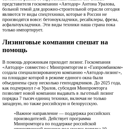
представителя госкомпании «Автодор» Антона Уралова,
больной темой для дорожно-строительной отрасли сегодня
являются те виды спецтехники, которые в России не
производятся вовсе: бетоноукладчики, ресайклеры, фрезы,
асфальтоукладчики. Эти виды техники наша страна пока
только импортирует.
Лизинговые компании спешат на
помощь
В помощь дорожникам приходит лизинг. Госкомпания
«Автодор» совместно с Минпромторгом и «Газпромбанком»
создала специализированную компанию «Автодор-лизинг»,
на площадке которой в режиме единого окна были
объединены сразу несколько генподрядчиков. До 2025 года,
как подчеркнул г-н Уралов, субсидия Минпромторга
позволяет новой компании выдавать в льготный лизинг
порядка 7 тысяч единиц техники, включая не только
западную, но также российскую и белорусскую.
«Важное направление — поддержка российских
производителей. Действует программа
Минпромторга по поддержке российской
отечественной техники под скидку порядка 10-