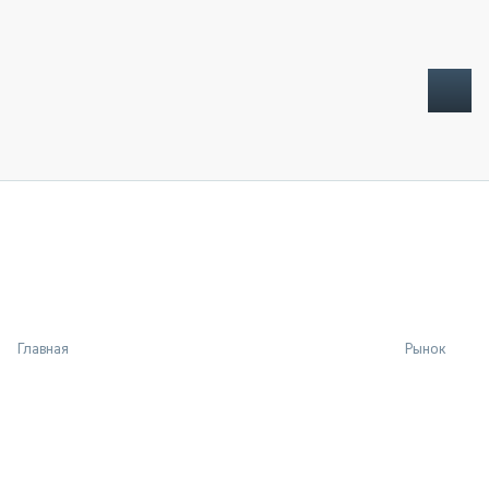
ТОПЛИВНЫЙ КРИЗИС
НОВОСТИ
CTT EXPO 2026
CTT EXPO 2025
КАК ПРОДЛИТЬ ЖИЗНЬ СПЕЦТЕХНИКЕ?
Главная
Рынок
АНАЛИТИКА
ОБЗОР РЫНКА
ТЕХНИКА КРУПНЫМ ПЛАНОМ
ИСПЫТАТЕЛИ
ТЕХНОЛОГИИ
ДОРОЖНАЯ ИНДУСТРИЯ