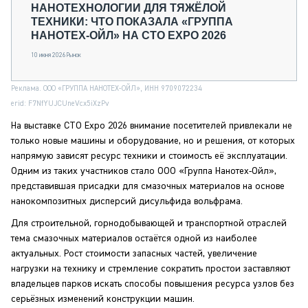
НАНОТЕХНОЛОГИИ ДЛЯ ТЯЖЁЛОЙ
ТЕХНИКИ: ЧТО ПОКАЗАЛА «ГРУППА
НАНОТЕХ-ОЙЛ» НА CTO EXPO 2026
10 июня 2026
Рынок
Реклама. ООО «ГРУППА НАНОТЕХ-ОЙЛ», ИНН 9709072234
erid: F7NfYUJCUneVcx5iXzPv
На выставке CTO Expo 2026 внимание посетителей привлекали не
только новые машины и оборудование, но и решения, от которых
напрямую зависят ресурс техники и стоимость её эксплуатации.
Одним из таких участников стало ООО «Группа Нанотех-Ойл»,
представившая присадки для смазочных материалов на основе
нанокомпозитных дисперсий дисульфида вольфрама.
Для строительной, горнодобывающей и транспортной отраслей
тема смазочных материалов остаётся одной из наиболее
актуальных. Рост стоимости запасных частей, увеличение
нагрузки на технику и стремление сократить простои заставляют
владельцев парков искать способы повышения ресурса узлов без
серьёзных изменений конструкции машин.