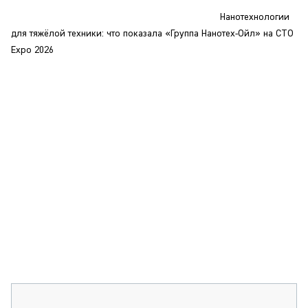
СЕРВИСМЕНЫ
Нанотехнологии
СПЕЦПРОЕКТЫ
для тяжёлой техники: что показала «Группа Нанотех-Ойл» на CTO
МЕРОПРИЯТИЯ
Expo 2026
СТАТЬИ ПО КАТЕГОРИЯМ ТЕХНИКИ
О ПРОЕКТЕ