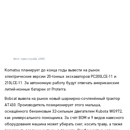
Фото: пресс-служба LGMG
Komatsu планирует до конца годы вывести на рынок
электрические версии 20-тонных экскаваторов PC200LCE-11 и
210LCE-11. За автономную работу будут отвечать американские
литий-ионные батареи от Proterra.
Bobcat вывела на рынок новый шарнирно-сочленённый трактор
AT450. Производитель позиционирует этого малыша,
оснащённого бензиновым 32-сильным двигателем Kubota WG972,
как универсального помощника. За счёт ВОМ и 9 видов навесного
оборудования машина может убирать снег, косить траву, а также