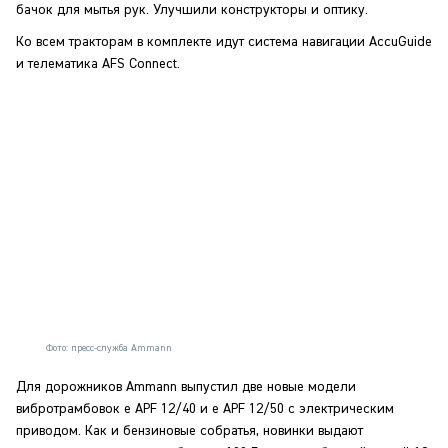
бачок для мытья рук. Улучшили конструкторы и оптику.
Ко всем тракторам в комплекте идут система навигации AccuGuide
и телематика AFS Connect.
Фото: пресс-служба Ammann
Для дорожников Ammann выпустил две новые модели
вибротрамбовок e APF 12/40 и e APF 12/50 с электрическим
приводом. Как и бензиновые собратья, новинки выдают