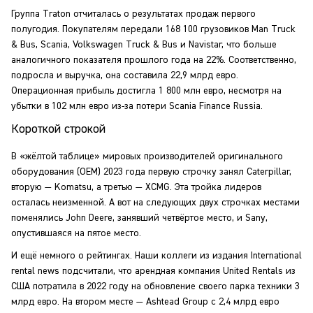
Группа Traton отчиталась о результатах продаж первого
полугодия. Покупателям передали 168 100 грузовиков Man Truck
& Bus, Scania, Volkswagen Truck & Bus и Navistar, что больше
аналогичного показателя прошлого года на 22%. Соответственно,
подросла и выручка, она составила 22,9 млрд евро.
Операционная прибыль достигла 1 800 млн евро, несмотря на
убытки в 102 млн евро из-за потери Scania Finance Russia.
Короткой строкой
В «жёлтой таблице» мировых производителей оригинального
оборудования (OEM) 2023 года первую строчку занял Caterpillar,
вторую — Komatsu, а третью — XCMG. Эта тройка лидеров
осталась неизменной. А вот на следующих двух строчках местами
поменялись John Deere, занявший четвёртое место, и Sany,
опустившаяся на пятое место.
И ещё немного о рейтингах. Наши коллеги из издания International
rental news подсчитали, что арендная компания United Rentals из
США потратила в 2022 году на обновление своего парка техники 3
млрд евро. На втором месте — Ashtead Group с 2,4 млрд евро