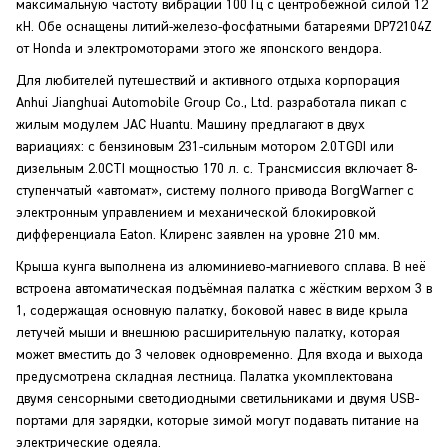
максимальную частоту вибрации 100 Гц с центробежной силой 12
кН. Обе оснащены литий-железо-фосфатными батареями DP72104Z
от Honda и электромоторами этого же японского вендора.
Для любителей путешествий и активного отдыха корпорация
Anhui Jianghuai Automobile Group Co., Ltd. разработала пикап с
жилым модулем JAC Huantu. Машину предлагают в двух
вариациях: с бензиновым 231-сильным мотором 2.0TGDI или
дизельным 2.0CTI мощностью 170 л. с. Трансмиссия включает 8-
ступенчатый «автомат», систему полного привода BorgWarner с
электронным управлением и механической блокировкой
дифференциала Eaton. Клиренс заявлен на уровне 210 мм.
Крыша кунга выполнена из алюминиево-магниевого сплава. В неё
встроена автоматическая подъёмная палатка с жёстким верхом 3 в
1, содержащая основную палатку, боковой навес в виде крыла
летучей мыши и внешнюю расширительную палатку, которая
может вместить до 3 человек одновременно. Для входа и выхода
предусмотрена складная лестница. Палатка укомплектована
двумя сенсорными светодиодными светильниками и двумя USB-
портами для зарядки, которые зимой могут подавать питание на
электрические одеяла.