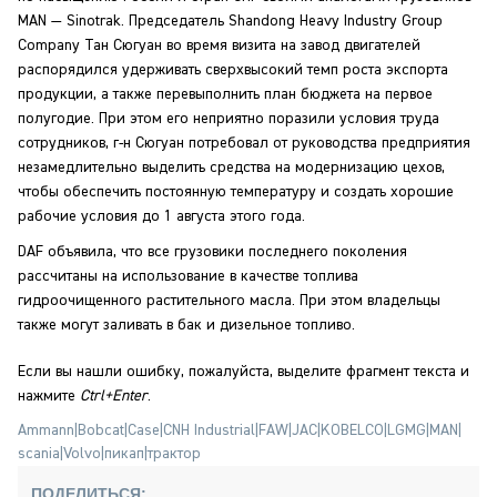
MAN — Sinotrak. Председатель Shandong Heavy Industry Group
Company Тан Сюгуан во время визита на завод двигателей
распорядился удерживать сверхвысокий темп роста экспорта
продукции, а также перевыполнить план бюджета на первое
полугодие. При этом его неприятно поразили условия труда
сотрудников, г-н Сюгуан потребовал от руководства предприятия
незамедлительно выделить средства на модернизацию цехов,
чтобы обеспечить постоянную температуру и создать хорошие
рабочие условия до 1 августа этого года.
DAF объявила, что все грузовики последнего поколения
рассчитаны на использование в качестве топлива
гидроочищенного растительного масла. При этом владельцы
также могут заливать в бак и дизельное топливо.
Если вы нашли ошибку, пожалуйста, выделите фрагмент текста и
нажмите
Ctrl+Enter
.
Ammann
|
Bobcat
|
Case
|
CNH Industrial
|
FAW
|
JAC
|
KOBELCO
|
LGMG
|
MAN
|
scania
|
Volvo
|
пикап
|
трактор
ПОДЕЛИТЬСЯ: