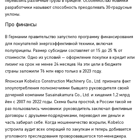
перевозить различные грузы в прицепе. Особенностью новинки
разработчики называют способность преодолевать 30-градусные
уклоны.
Про финансы
В Германии правительство запустило программу финансирования
для покупателей энергоэффективной техники, включая
полуприцепы. Размер субсидии составляет от 15 до 25 % от
стоимости. Одно из условий — оформление покупки в кредит или
лизинг на срок не менее 24 месяцев. На эти цели в бюджете
страны заложили 76 млн евро только в 2023 году.
Японская Kobelco Construction Machinery Co., Ltd. признала факт
злоупотребления полномочиями бывшего руководителя своей
дочерней компании Sasainakamura Co., Ltd. и хищения 1,2 млрд
йен с 2007 по 2022 годы. Схема была простой, в России такой не
раз пользовались чиновники: руководитель заключал фиктивные
договоры с друзьями-подрядчиками, переводил им деньги и
часть забирал себе. Когда мошенничество вскрыли, Kobelco
устроила аудит всех операций по закупкам и теперь добивается
уголовного преследования проворовавшегося топ-менеджера.