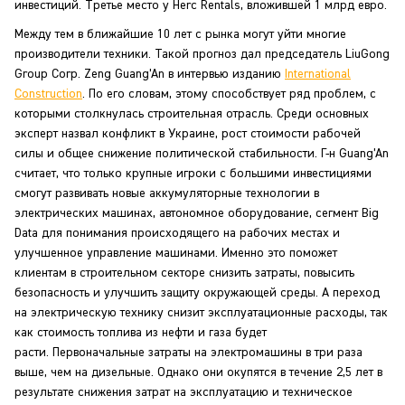
инвестиций. Третье место у Herc Rentals, вложившей 1 млрд евро.
Между тем в ближайшие 10 лет с рынка могут уйти многие
производители техники. Такой прогноз дал председатель LiuGong
Group Corp. Zeng Guang’An в интервью изданию
International
Construction
. По его словам, этому способствует ряд проблем, с
которыми столкнулась строительная отрасль. Среди основных
эксперт назвал конфликт в Украине, рост стоимости рабочей
силы и общее снижение политической стабильности. Г-н Guang’An
считает, что только крупные игроки с большими инвестициями
смогут развивать новые аккумуляторные технологии в
электрических машинах, автономное оборудование, сегмент Big
Data для понимания происходящего на рабочих местах и
улучшенное управление машинами. Именно это поможет
клиентам в строительном секторе снизить затраты, повысить
безопасность и улучшить защиту окружающей среды. А переход
на электрическую технику снизит эксплуатационные расходы, так
как стоимость топлива из нефти и газа будет
расти. Первоначальные затраты на электромашины в три раза
выше, чем на дизельные. Однако они окупятся в течение 2,5 лет в
результате снижения затрат на эксплуатацию и техническое