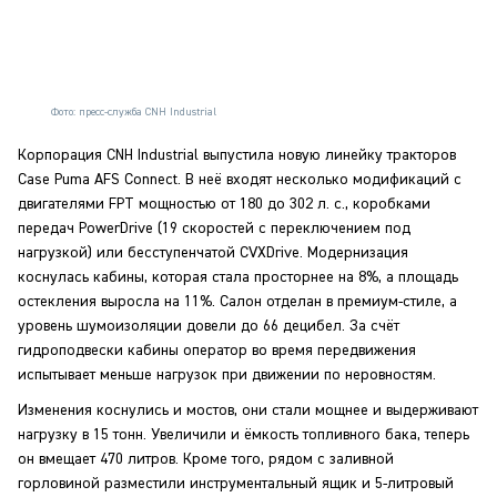
Фото: пресс-служба CNH Industrial
Корпорация CNH Industrial выпустила новую линейку тракторов
Case Puma AFS Connect. В неё входят несколько модификаций с
двигателями FPT мощностью от 180 до 302 л. с., коробками
передач PowerDrive (19 скоростей с переключением под
нагрузкой) или бесступенчатой CVXDrive. Модернизация
коснулась кабины, которая стала просторнее на 8%, а площадь
остекления выросла на 11%. Салон отделан в премиум-стиле, а
уровень шумоизоляции довели до 66 децибел. За счёт
гидроподвески кабины оператор во время передвижения
испытывает меньше нагрузок при движении по неровностям.
Изменения коснулись и мостов, они стали мощнее и выдерживают
нагрузку в 15 тонн. Увеличили и ёмкость топливного бака, теперь
он вмещает 470 литров. Кроме того, рядом с заливной
горловиной разместили инструментальный ящик и 5-литровый