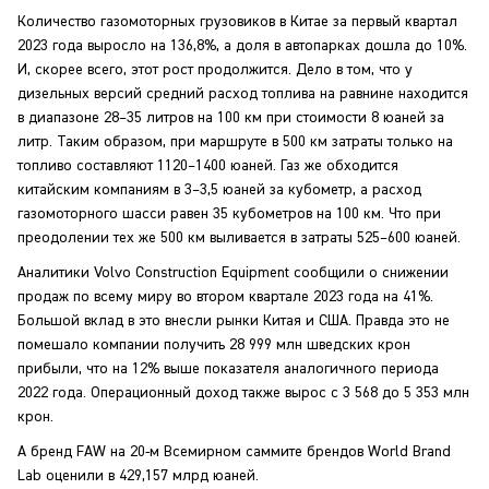
Количество газомоторных грузовиков в Китае за первый квартал
2023 года выросло на 136,8%, а доля в автопарках дошла до 10%.
И, скорее всего, этот рост продолжится. Дело в том, что у
дизельных версий средний расход топлива на равнине находится
в диапазоне 28–35 литров на 100 км при стоимости 8 юаней за
литр. Таким образом, при маршруте в 500 км затраты только на
топливо составляют 1120–1400 юаней. Газ же обходится
китайским компаниям в 3–3,5 юаней за кубометр, а расход
газомоторного шасси равен 35 кубометров на 100 км. Что при
преодолении тех же 500 км выливается в затраты 525–600 юаней.
Аналитики Volvo Construction Equipment сообщили о снижении
продаж по всему миру во втором квартале 2023 года на 41%.
Большой вклад в это внесли рынки Китая и США. Правда это не
помешало компании получить 28 999 млн шведских крон
прибыли, что на 12% выше показателя аналогичного периода
2022 года. Операционный доход также вырос с 3 568 до 5 353 млн
крон.
А бренд FAW на 20-м Всемирном саммите брендов World Brand
Lab оценили в 429,157 млрд юаней.