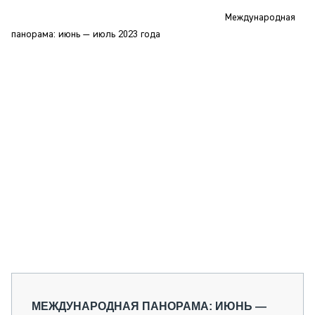
СЕРВИСМЕНЫ
Международная
СПЕЦПРОЕКТЫ
панорама: июнь — июль 2023 года
МЕРОПРИЯТИЯ
СТАТЬИ ПО КАТЕГОРИЯМ ТЕХНИКИ
О ПРОЕКТЕ
МЕЖДУНАРОДНАЯ ПАНОРАМА: ИЮНЬ —