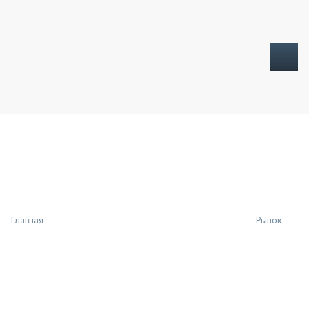
ТОПЛИВНЫЙ КРИЗИС
НОВОСТИ
CTT EXPO 2026
CTT EXPO 2025
КАК ПРОДЛИТЬ ЖИЗНЬ СПЕЦТЕХНИКЕ?
Главная
Рынок
АНАЛИТИКА
ОБЗОР РЫНКА
ТЕХНИКА КРУПНЫМ ПЛАНОМ
ИСПЫТАТЕЛИ
ТЕХНОЛОГИИ
ДОРОЖНАЯ ИНДУСТРИЯ