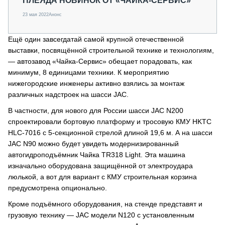
ПЛЕЯДА НОВИНОК ОТ «ЧАЙКА-СЕРВИС»
23 мая 2022
Анонс
Ещё один завсегдатай самой крупной отечественной
выставки, посвящённой строительной технике и технологиям,
— автозавод «Чайка-Сервис» обещает порадовать, как
минимум, 8 единицами техники. К мероприятию
нижегородские инженеры активно взялись за монтаж
различных надстроек на шасси JAC.
В частности, для нового для России шасси JAC N200
спроектировали бортовую платформу и тросовую КМУ HKTC
HLC-7016 с 5-секционной стрелой длиной 19,6 м. А на шасси
JAC N90 можно будет увидеть модернизированный
автогидроподъёмник Чайка TR318 Light. Эта машина
изначально оборудована защищённой от электроудара
люлькой, а вот для вариант с КМУ строительная корзина
предусмотрена опционально.
Кроме подъёмного оборудования, на стенде представят и
грузовую технику — JAC модели N120 с установленным