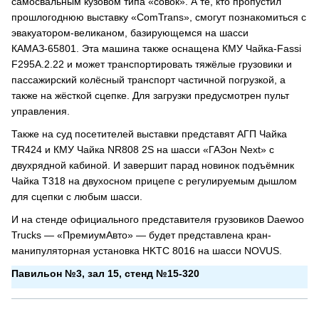
самосвальным кузовом типа «совок». А те, кто пропустил
прошлогоднюю выставку «ComTrans», смогут познакомиться с
эвакуатором-великаном, базирующемся на шасси
КАМАЗ-65801. Эта машина также оснащена КМУ Чайка-Fassi
F295A.2.22 и может транспортировать тяжёлые грузовики и
пассажирский колёсный транспорт частичной погрузкой, а
также на жёсткой сцепке. Для загрузки предусмотрен пульт
управления.
Также на суд посетителей выставки представят АГП Чайка
TR424 и КМУ Чайка NR808 2S на шасси «ГАЗон Next» с
двухрядной кабиной. И завершит парад новинок подъёмник
Чайка T318 на двухосном прицепе с регулируемым дышлом
для сцепки с любым шасси.
И на стенде официального представителя грузовиков Daewoo
Trucks — «ПремиумАвто» — будет представлена кран-
манипуляторная установка HKTС 8016 на шасси NOVUS.
Павильон №3, зал 15, стенд №15-320