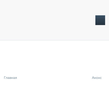
ТОПЛИВНЫЙ КРИЗИС
НОВОСТИ
CTT EXPO 2026
CTT EXPO 2025
КАК ПРОДЛИТЬ ЖИЗНЬ СПЕЦТЕХНИКЕ?
Главная
Анонс
АНАЛИТИКА
ОБЗОР РЫНКА
ТЕХНИКА КРУПНЫМ ПЛАНОМ
ИСПЫТАТЕЛИ
ТЕХНОЛОГИИ
ДОРОЖНАЯ ИНДУСТРИЯ