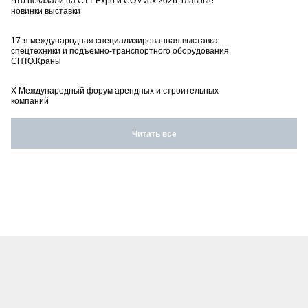
Что показали на CTT Expo и COMvex 2026: главные
новинки выставки
17-я международная специализированная выставка
спецтехники и подъемно-транспортного оборудования
СПТО.Краны
X Международный форум арендных и строительных
компаний
Читать все