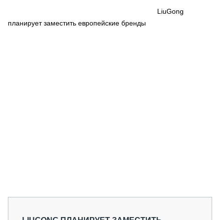
СЕРВИСМЕНЫ
LiuGong
планирует заместить европейские бренды
СПЕЦПРОЕКТЫ
МЕРОПРИЯТИЯ
СТАТЬИ ПО КАТЕГОРИЯМ ТЕХНИКИ
О ПРОЕКТЕ