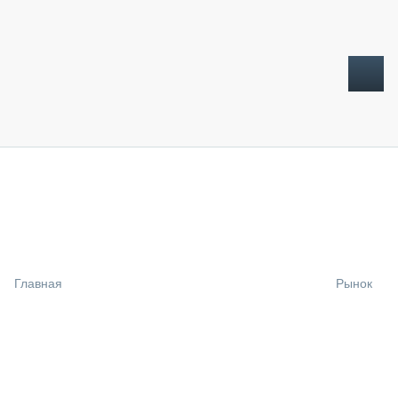
ТОПЛИВНЫЙ КРИЗИС
НОВОСТИ
CTT EXPO 2026
CTT EXPO 2025
КАК ПРОДЛИТЬ ЖИЗНЬ СПЕЦТЕХНИКЕ?
Главная
Рынок
АНАЛИТИКА
ОБЗОР РЫНКА
ТЕХНИКА КРУПНЫМ ПЛАНОМ
ИСПЫТАТЕЛИ
ТЕХНОЛОГИИ
ДОРОЖНАЯ ИНДУСТРИЯ