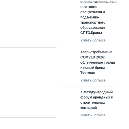
специализированная
выставка
спецтехники и
подъемно-
транспортного
оборудования
СПТО.Краны
Узнать больше →
Тверьстроймаш на
COMVEX 2026:
облегчённые тралы
и новый бренд
Tvermax
Узнать больше →
X Международный
форум арендных и
строительных
компаний
Узнать больше →