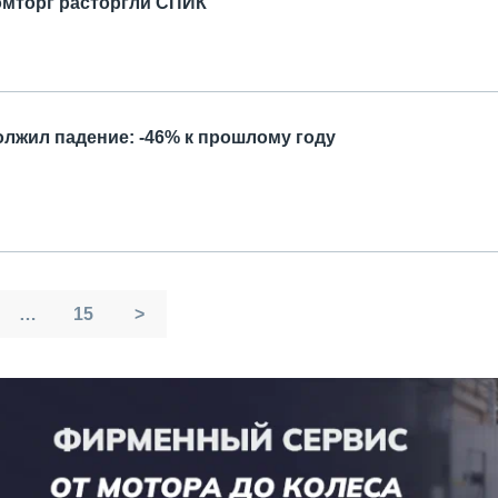
омторг расторгли СПИК
олжил падение: -46% к прошлому году
…
15
>