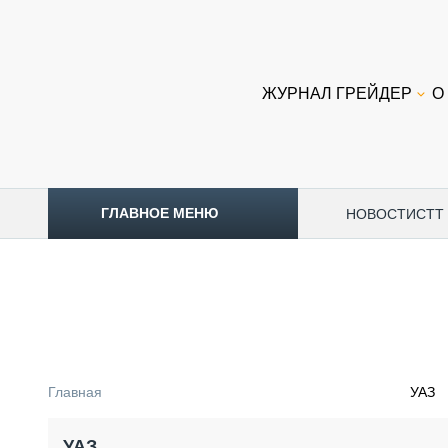
ЖУРНАЛ ГРЕЙДЕР
О
ГЛАВНОЕ МЕНЮ
НОВОСТИ
CTT
ТОПЛИВНЫЙ КРИЗИС
НОВОСТИ
CTT EXPO 2026
CTT EXPO 2025
КАК ПРОДЛИТЬ ЖИЗНЬ СПЕЦТЕХНИКЕ?
Главная
УАЗ
АНАЛИТИКА
ОБЗОР РЫНКА
УАЗ