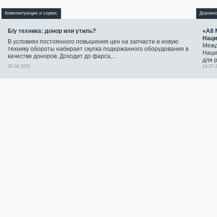
Комплектующие и сервис
Дорожно
Б/у техника: донор или утиль?
«А8 
Наци
В условиях постоянного повышения цен на запчасти и новую
Межд
технику обороты набирает скупка подержанного оборудования в
Наци
качестве доноров. Доходит до фарса,...
для 
25.04.2025
14.07.