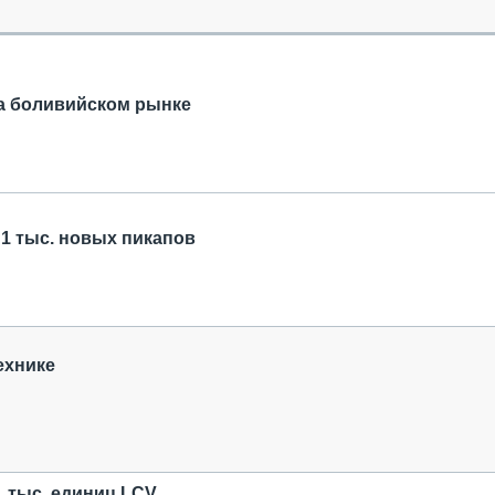
ОБЗОР ПРОШЕДШИХ МЕРОПРИЯТИЙ
КОММУ
БЛИЖАЙШИЕ МЕРОПРИЯТИЯ
ПАССА
СЕЛЬХ
ТЕХНИ
а боливийском рынке
КАРЬЕ
ЛОГИС
АВТОМ
КОМПЛ
 1 тыс. новых пикапов
ехнике
1 тыс. единиц LCV