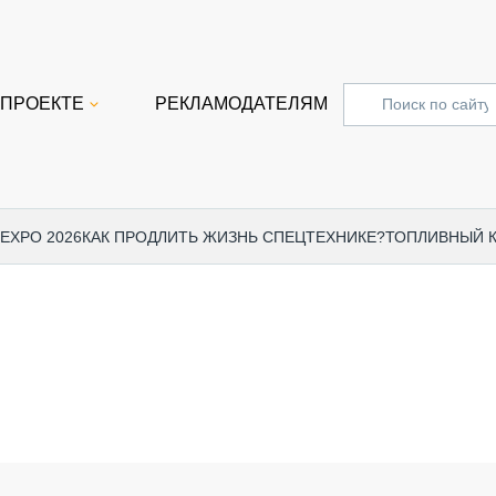
 ПРОЕКТЕ
РЕКЛАМОДАТЕЛЯМ
 EXPO 2026
КАК ПРОДЛИТЬ ЖИЗНЬ СПЕЦТЕХНИКЕ?
ТОПЛИВНЫЙ 
СПЕЦПРОЕКТЫ
СТАТЬ
EXPO CTT 2024
ДОРОЖ
EXPO CTT 2023
ГРУЗО
EXPO CTT 2022
КОММЕ
КОМТРАНС 2021
ПОДЪЁ
МЕРОПРИЯТИЯ
ПРИЦЕ