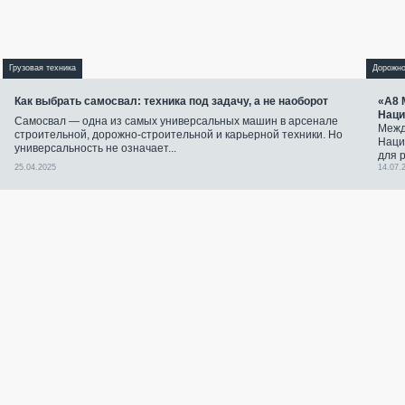
Грузовая техника
Дорожно
Как выбрать самосвал: техника под задачу, а не наоборот
«А8 
Наци
Самосвал — одна из самых универсальных машин в арсенале
Межд
строительной, дорожно-строительной и карьерной техники. Но
Наци
универсальность не означает...
для 
25.04.2025
14.07.