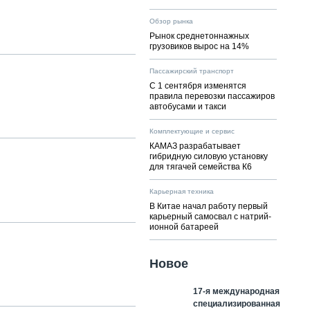
Обзор рынка
Рынок среднетоннажных
грузовиков вырос на 14%
Пассажирский транспорт
С 1 сентября изменятся
правила перевозки пассажиров
автобусами и такси
Комплектующие и сервис
КАМАЗ разрабатывает
гибридную силовую установку
для тягачей семейства К6
Карьерная техника
В Китае начал работу первый
карьерный самосвал с натрий-
ионной батареей
Новое
17-я международная
специализированная