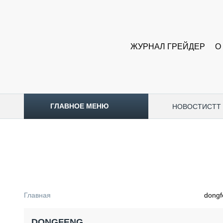
ЖУРНАЛ ГРЕЙДЕР
О
ГЛАВНОЕ МЕНЮ
НОВОСТИ
CTT
ТОПЛИВНЫЙ КРИЗИС
НОВОСТИ
CTT EXPO 2026
CTT EXPO 2025
КАК ПРОДЛИТЬ ЖИЗНЬ СПЕЦТЕХНИКЕ?
Главная
dongf
АНАЛИТИКА
ОБЗОР РЫНКА
DONGFENG