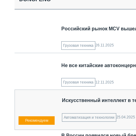
СПЕЦТЕХНИКА И ТРАНСПОРТ
ГРУЗОПЕРЕВОЗКИ
ФИНАНСЫ, ЛИЗИНГ, СТРАХОВАНИЕ
ТЕХНИКА КРУПНЫМ ПЛАНОМ
Российский рынок MCV вышел
ИСПЫТАТЕЛИ
ТЕХНОЛОГИИ
ДОРОЖНАЯ ИНДУСТРИЯ
26.11.2025
Грузовая техника
СЕРВИСМЕНЫ
Не все китайские автоконцер
12.11.2025
Грузовая техника
Искусственный интеллект в т
25.04.2025
Автоматизация и технологии
В России появился новый бре