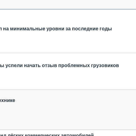
ОБЗОР ПРОШЕДШИХ МЕРОПРИЯТИЙ
КОММУ
БЛИЖАЙШИЕ МЕРОПРИЯТИЯ
ПАССА
СЕЛЬХ
ТЕХНИ
 на минимальные уровни за последние годы
КАРЬЕ
ЛОГИС
АВТОМ
КОМПЛ
ны успели начать отзыв проблемных грузовиков
ехнике
нд лёгких коммерческих автомобилей