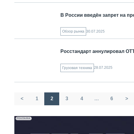
В России введён запрет на пр
30.07.2025
Обзор рынка
Росстандарт аннулировал ОТТ
28.07.2025
Грузовая техника
Пагинация
<
1
2
3
4
…
6
>
записей
РЕКЛАМА