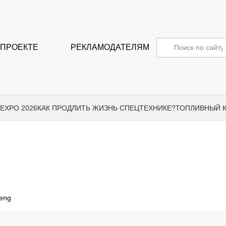
 ПРОЕКТЕ
РЕКЛАМОДАТЕЛЯМ
 EXPO 2026
КАК ПРОДЛИТЬ ЖИЗНЬ СПЕЦТЕХНИКЕ?
ТОПЛИВНЫЙ 
СПЕЦПРОЕКТЫ
СТАТЬ
EXPO CTT 2024
ДОРОЖ
EXPO CTT 2023
ГРУЗО
EXPO CTT 2022
КОММЕ
eng
КОМТРАНС 2021
ПОДЪЁ
МЕРОПРИЯТИЯ
ПРИЦЕ