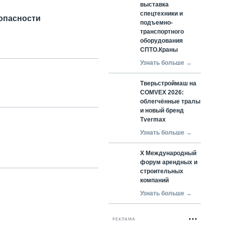
выставка
спецтехники и
опасности
подъемно-
транспортного
оборудования
СПТО.Краны
Узнать больше →
Тверьстроймаш на
COMVEX 2026:
облегчённые тралы
и новый бренд
Tvermax
Узнать больше →
X Международный
форум арендных и
строительных
компаний
Узнать больше →
РЕКЛАМА