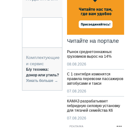
НАЛЬНАЯ ТЕХНИКА
ЖИРСКИЙ ТРАНСПОРТ
ОЗТЕХНИКА
КА СПЕЦИАЛЬНОГО НАЗНАЧЕНИЯ
РНАЯ ТЕХНИКА
Читайте на портале
ТИКА И СКЛАД
Рынок среднетоннажных
АТИЗАЦИЯ И ТЕХНОЛОГИИ
грузовиков вырос на 14%
Комплектующие
ЕКТУЮЩИЕ И СЕРВИС
и сервис
08.08.2026
Б/у техника:
С 1 сентября изменятся
донор или утиль?
правила перевозки пассажиров
Узнать больше →
автобусами и такси
07.08.2026
КАМАЗ разрабатывает
гибридную силовую установку
для тягачей семейства К6
07.08.2026
РЕКЛАМА