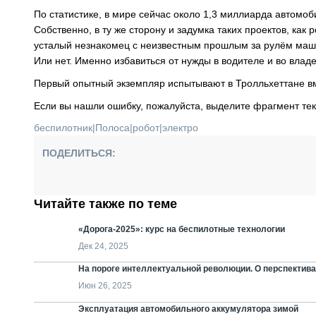
По статистике, в мире сейчас около 1,3 миллиарда автомоб
Собственно, в ту же сторону и задумка таких проектов, ка
усталый незнакомец с неизвестным прошлым за рулём машины
Или нет. Именно избавиться от нужды в водителе и во вла
Первый опытный экземпляр испытывают в Тролльхеттане вм
Если вы нашли ошибку, пожалуйста, выделите фрагмент те
беспилотник
|
Полоса
|
робот
|
электро
ПОДЕЛИТЬСЯ:
Читайте также по теме
«Дорога-2025»: курс на беспилотные технологии
Дек 24, 2025
На пороге интеллектуальной революции. О перспектива
Июн 26, 2025
Эксплуатация автомобильного аккумулятора зимой