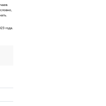
чаев.
условно,
чать.
23 года.