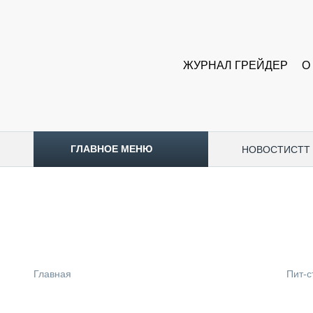
ЖУРНАЛ ГРЕЙДЕР
О
ГЛАВНОЕ МЕНЮ
НОВОСТИ
CTT
ТОПЛИВНЫЙ КРИЗИС
НОВОСТИ
CTT EXPO 2026
CTT EXPO 2025
КАК ПРОДЛИТЬ ЖИЗНЬ СПЕЦТЕХНИКЕ?
Главная
Пит-с
АНАЛИТИКА
ОБЗОР РЫНКА