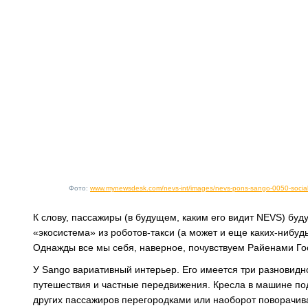
Фото:
www.mynewsdesk.com/nevs-int/images/nevs-pons-sango-0050-soci
К слову, пассажиры (в будущем, каким его видит NEVS) бу
«экосистема» из роботов-такси (а может и еще каких-нибудь
Однажды все мы себя, наверное, почувствуем Райенами Го
У Sango вариативный интерьер. Его имеется три разновидн
путешествия и частные передвижения. Кресла в машине по
других пассажиров перегородками или наоборот поворачиват