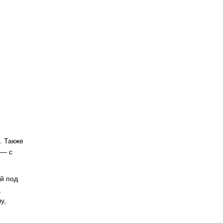
. Также
 — с
ый под
,
у,