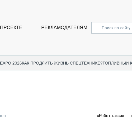
 ПРОЕКТЕ
РЕКЛАМОДАТЕЛЯМ
 EXPO 2026
КАК ПРОДЛИТЬ ЖИЗНЬ СПЕЦТЕХНИКЕ?
ТОПЛИВНЫЙ 
СПЕЦПРОЕКТЫ
СТАТЬ
EXPO CTT 2024
ДОРОЖ
EXPO CTT 2023
ГРУЗО
EXPO CTT 2022
КОММЕ
топ
«Робот-такси» — 
КОМТРАНС 2021
ПОДЪЁ
МЕРОПРИЯТИЯ
ПРИЦЕ