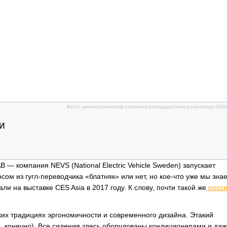
Фото: www.mynewsdesk.com/nevs-int/images/nevs-pons-sango-00
И
— компания NEVS (National Electric Vehicle Sweden) запускает
осом из гугл-переводчика «блатняк» или нет, но кое-что уже мы зна
 на выставке CES Asia в 2017 году. К слову, почти такой же
росси
ких традициях эргономичности и современного дизайна. Этакий
ы, конечно). Все сидения здесь оборудованы кондиционерами и даж