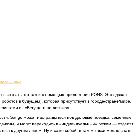
almode-1985536
дут вызывать это такси с помощью приложения PONS. Это эдакая
 роботов в будущем), которая присутствует в городе/стране/мире.
слингами из «Бегущего по лезвию».
ости. Sango может настраиваться под деловые поездки, семейные
движны, и могут переходить в «индивидуальный» режим — отделят
ься к другим лицом. Ну и само собой, в таком такси можно спать.