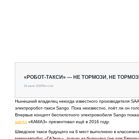
«РОБОТ-ТАКСИ» — НЕ ТОРМОЗИ, НЕ ТОРМОЗ
18 июля 2020
Пит-стоп
Нынешний владелец некогда известного производителя SAAB 
электроробот-такси Sango. Пока неизвестно, поёт ли он гол
Впервые концепт беспилотного электромобиля Sango показали
шаттл
«КАМАЗ» презентовал ещё в 2016 году.
Шведское такси будущего на 6 мест выполнено в классичес
микроавтобус «ГАЗель», только из будущего (не для Европ