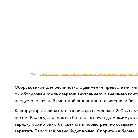
Фото:
https://www.mynewsdesk.com/nevs-int/images/nevs-pons-sango-00
Оборудование для беспилотного движения предоставил кита
он оборудован компьютерами внутреннего и внешнего конт
предустановленной системой автономного движения и без 
Конструкторы говорят, что запас хода составляет 200 килом
полом. К слову, заряжается батарея от нуля до максимума з
зарядку можно было бы сделать и побыстрее, но создатели
заряжать Sango всё равно будут ночью. Спорить не будем.