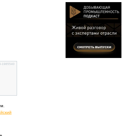
54-1985540
ем.
йский
е