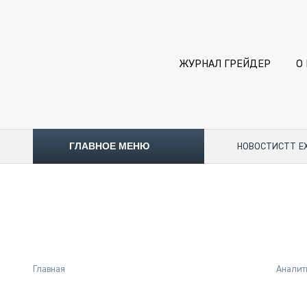
ЖУРНАЛ ГРЕЙДЕР
О
ГЛАВНОЕ МЕНЮ
НОВОСТИ
CTT E
ТОПЛИВНЫЙ КРИЗИС
НОВОСТИ
CTT EXPO 2026
CTT EXPO 2025
КАК ПРОДЛИТЬ ЖИЗНЬ СПЕЦТЕХНИКЕ?
Главная
Аналит
АНАЛИТИКА
ОБЗОР РЫНКА