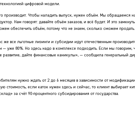
д технологией цифровой модели.
то производит. Чтобы наладить выпуск, нужен объём. Мы обращаемся на
ктор. Нам говорят: давайте объём заказов, и всё будет. И это замкнуты
можем обеспечить объём, потому что не знаем, сколько сможем продать.
с же все льготные лизинги и субсидии идут отечественным производит
 — уже 80%. Но здесь надо в комплексе подходить. Если мы говорим, ч
е развитие, дайте финансовые каникулы», — сообщила генеральный ди
ебителям нужно ждать от 2 до 6 месяцев в зависимости от модификации
ю стоимость, если каток нужен здесь и сейчас, то клиент выбирает ки
склад» за счёт 90-процентного субсидирования от государства.