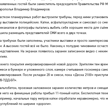
е заявленных гостей были заместитель председателя Правительства РФ М
таврополья Владимир Владимиров.
участком планируемых работ выстроили трибуны, перед ними установил
у выставили полицейских. Катки, асфальтоукладчик и самосвал со см
елеканалов и фотографы пытались выбить себе хорошие места для съём
ила размещать представителей СМИ всего в двух точках.
а трибунах были заполнены, участники выставки и просто заинтересов
м. А высоких гостей всё не было. Наконец к полудню чиновники осчас
едставление. На экранах появилось заранее записанное видео с неким
гиях.
ерхнего покрытия импровизированной новой дороги. Зрителям тем вре
еси в бункере и уложенного слоя, камере считывания госномера само
нивелирования. После укладки 20 м смеси, пока «Десна 2100» приступ
РВ-7ДД-БП».
альтобетон, проезжая заложенное заранее количество метров и смещая
ле него на финишные работы прибыл 11-тонный каток. Беспилотная техн
апример, начальные пару метров катки отработали неравномерно, что 
 углублений по ширине «дороги».