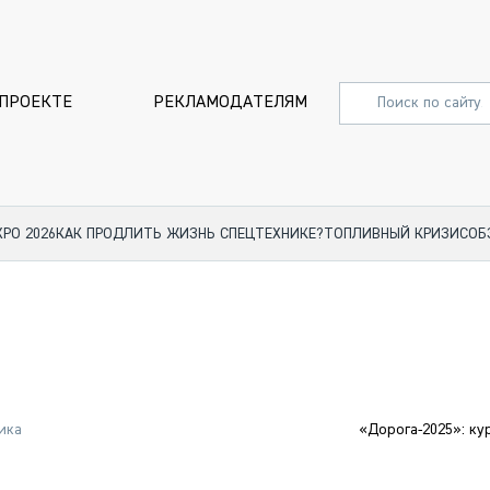
 ПРОЕКТЕ
РЕКЛАМОДАТЕЛЯМ
XPO 2026
КАК ПРОДЛИТЬ ЖИЗНЬ СПЕЦТЕХНИКЕ?
ТОПЛИВНЫЙ КРИЗИС
ОБ
СПЕЦПРОЕКТЫ
СТАТЬИ
EXPO CTT 2024
ДОРОЖ
EXPO CTT 2023
ГРУЗОВ
EXPO CTT 2022
КОММЕР
ика
«Дорога-2025»: ку
КОМТРАНС 2021
ПОДЪЁ
МЕРОПРИЯТИЯ
ПРИЦЕП