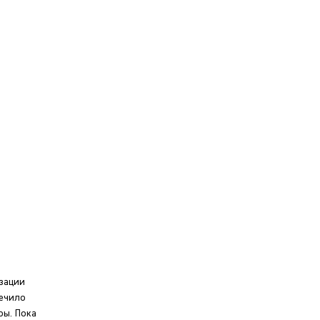
зации
печило
ры. Пока