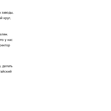
 заводы,
й круг,
елям.
то у нас
ректор
, делать
тайский