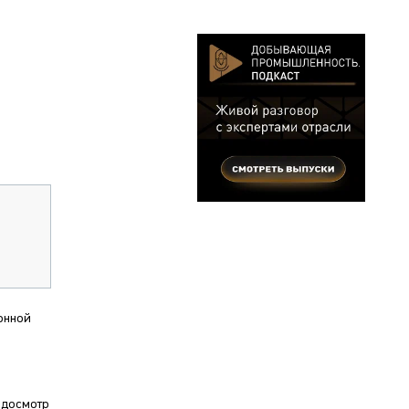
онной
 досмотр