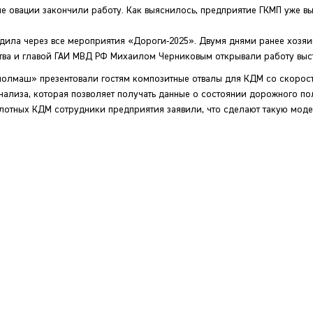
е овации закончили работу. Как выяснилось, предприятие ГКМП уже в
дила через все мероприятия «Дороги-2025». Двумя днями ранее хозяи
тва и главой ГАИ МВД РФ Михаилом Черниковым открывали работу выс
Смолмаш» презентовали гостям композитные отвалы для КДМ со скорос
анализа, которая позволяет получать данные о состоянии дорожного по
лотных КДМ сотрудники предприятия заявили, что сделают такую моде