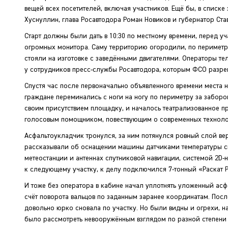
вещей всех посетителей, включая участников. Ещё бы, в списк
Хуснуллин, глава Росавтодора Роман Новиков и губернатор С
Старт должны были дать в 10:30 по местному времени, перед 
огромных монитора. Саму территорию огородили, по периметр
стояли на изготовке с заведёнными двигателями. Операторы т
у сотрудников пресс-службы Росавтодора, которым ФСО разреш
Спустя час после первоначально объявленного времени места н
граждане переминались с ноги на ногу по периметру за заборо
своим присутствием площадку, и началось театрализованное пр
голосовым помощником, повествующим о современных техноло
Асфальтоукладчик тронулся, за ним потянулся ровный слой в
рассказывали об оснащении машины датчиками температуры см
метеостанции и антеннах спутниковой навигации, системой 2D-
к следующему участку, к делу подключился 7-тонный «Раскат 
И тоже без оператора в кабине начал уплотнять уложенный асф
счёт поворота вальцов по заданным заранее координатам. Пос
довольно юрко сновала по участку. Но были видны и огрехи, н
было рассмотреть невооружённым взглядом по разной степени