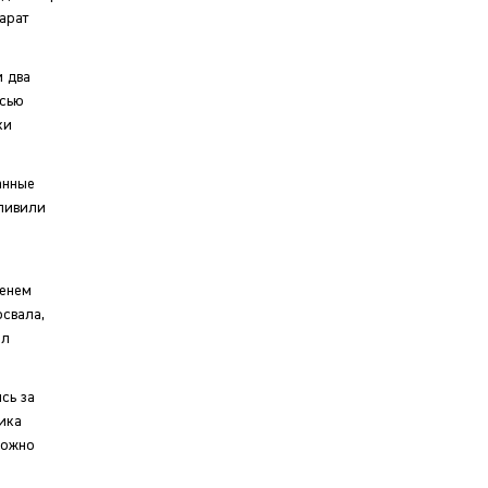
арат
и два
есью
ки
анные
тливили
менем
свала,
ил
сь за
ика
можно