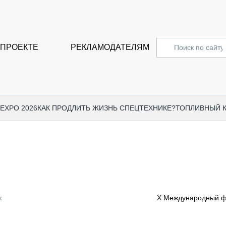
 ПРОЕКТЕ
РЕКЛАМОДАТЕЛЯМ
 EXPO 2026
КАК ПРОДЛИТЬ ЖИЗНЬ СПЕЦТЕХНИКЕ?
ТОПЛИВНЫЙ 
СПЕЦПРОЕКТЫ
СТАТЬ
EXPO CTT 2024
ДОРОЖ
EXPO CTT 2023
ГРУЗО
EXPO CTT 2022
КОММЕ
к
X Международный ф
КОМТРАНС 2021
ПОДЪЁ
МЕРОПРИЯТИЯ
ПРИЦЕ