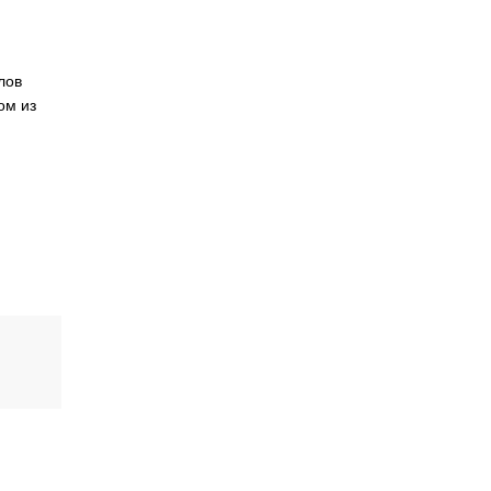
лов
ом из