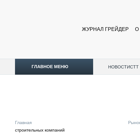
ЖУРНАЛ ГРЕЙДЕР
О
ГЛАВНОЕ МЕНЮ
НОВОСТИ
CTT
ТОПЛИВНЫЙ КРИЗИС
НОВОСТИ
CTT EXPO 2026
CTT EXPO 2025
КАК ПРОДЛИТЬ ЖИЗНЬ СПЕЦТЕХНИКЕ?
Главная
Рыно
АНАЛИТИКА
строительных компаний
ОБЗОР РЫНКА