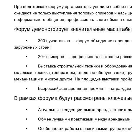
При подготовке к форуму организаторы уделили особое вн
ожидают не только выступления топовых спикеров и насыщ
неформального общения, профессионального обмена опыто
Форум демонстрирует значительные масштабы 
• 300+ участников — форум объединяет арендные комп
зарубежных стран;
• 20+ спикеров — профессионалы отрасли рассказываю
• Выставка строительной техники и оборудования: но
складская техника, генераторы, тепловое оборудование, г
механизации и многое другое. На площадке выставки пройд
• Всероссийская арендная премия — награждаются лу
В рамках форума будут рассмотрены ключевые
• Актуальные тенденции рынка аренды строительно
• Обмен лучшими практиками между арендными к
• Особенности работы с различными группами оборудо