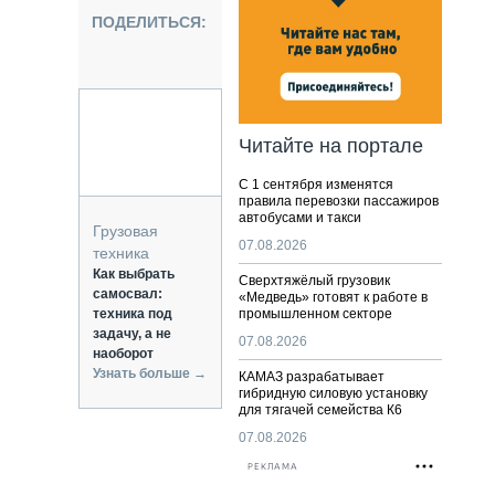
НАЛЬНАЯ ТЕХНИКА
ПОДЕЛИТЬСЯ:
ЖИРСКИЙ ТРАНСПОРТ
ОЗТЕХНИКА
КА СПЕЦИАЛЬНОГО НАЗНАЧЕНИЯ
РНАЯ ТЕХНИКА
Читайте на портале
ТИКА И СКЛАД
С 1 сентября изменятся
АТИЗАЦИЯ И ТЕХНОЛОГИИ
правила перевозки пассажиров
автобусами и такси
ЕКТУЮЩИЕ И СЕРВИС
Грузовая
07.08.2026
техника
Как выбрать
Сверхтяжёлый грузовик
самосвал:
«Медведь» готовят к работе в
техника под
промышленном секторе
задачу, а не
07.08.2026
наоборот
Узнать больше →
КАМАЗ разрабатывает
гибридную силовую установку
для тягачей семейства К6
07.08.2026
РЕКЛАМА