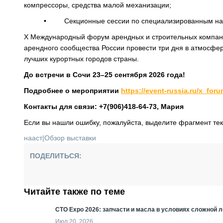
компрессоры, средства малой механизации;
• Секционные сессии по специализированным напра
X Международный форум арендных и строительных компан
арендного сообщества России провести три дня в атмосфе
лучших курортных городов страны.
До встречи в Сочи 23–25 сентября 2026 года!
Подробнее о мероприятии
https://event-russia.ru/x_for
Контакты для связи: +7(906)418-64-73, Мария
Если вы нашли ошибку, пожалуйста, выделите фрагмент те
нааст
|
Обзор выставки
ПОДЕЛИТЬСЯ:
Читайте также по теме
СТО Expo 2026: запчасти и масла в условиях сложной л
Июл 20, 2026