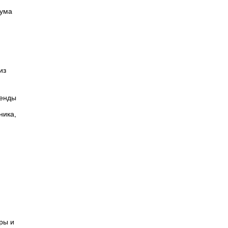
рума
из
енды
ника,
ры и