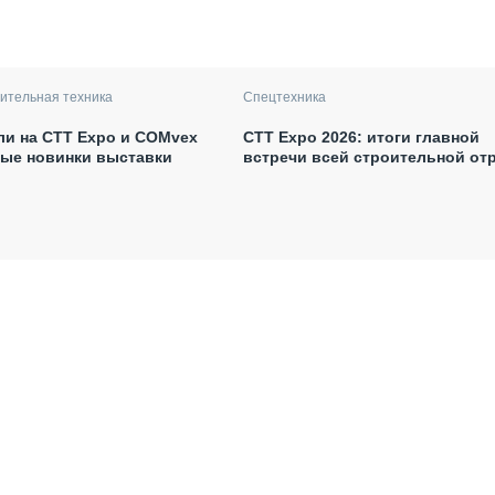
ительная техника
Спецтехника
ли на CTT Expo и COMvex
СТТ Expo 2026: итоги главной
ные новинки выставки
встречи всей строительной от