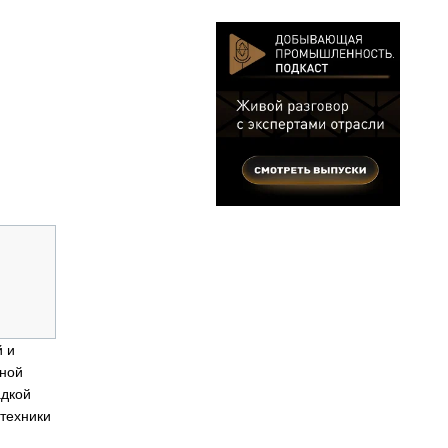
й и
ьной
адкой
техники