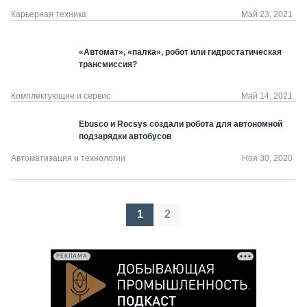
Карьерная техника
Май 23, 2021
«Автомат», «палка», робот или гидростатическая
трансмиссия?
Комплектующие и сервис
Май 14, 2021
Ebusco и Rocsys создали робота для автономной
подзарядки автобусов
Автоматизация и технологии
Ноя 30, 2020
Пагинация
1
2
записей
РЕКЛАМА