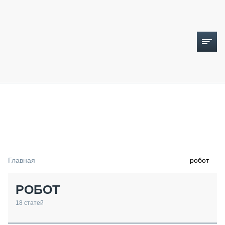
ТОПЛИВНЫЙ КРИЗИС
НОВОСТИ
CTT EXPO 2026
CTT EXPO 2025
КАК ПРОДЛИТЬ ЖИЗНЬ СПЕЦТЕХНИКЕ?
Главная
робот
АНАЛИТИКА
ОБЗОР РЫНКА
РОБОТ
ТЕХНИКА КРУПНЫМ ПЛАНОМ
ИСПЫТАТЕЛИ
18
статей
ТЕХНОЛОГИИ
ДОРОЖНАЯ ИНДУСТРИЯ