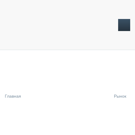
ТОПЛИВНЫЙ КРИЗИС
НОВОСТИ
CTT EXPO 2026
CTT EXPO 2025
КАК ПРОДЛИТЬ ЖИЗНЬ СПЕЦТЕХНИКЕ?
Главная
Рынок
АНАЛИТИКА
ОБЗОР РЫНКА
ТЕХНИКА КРУПНЫМ ПЛАНОМ
ИСПЫТАТЕЛИ
ТЕХНОЛОГИИ
ДОРОЖНАЯ ИНДУСТРИЯ