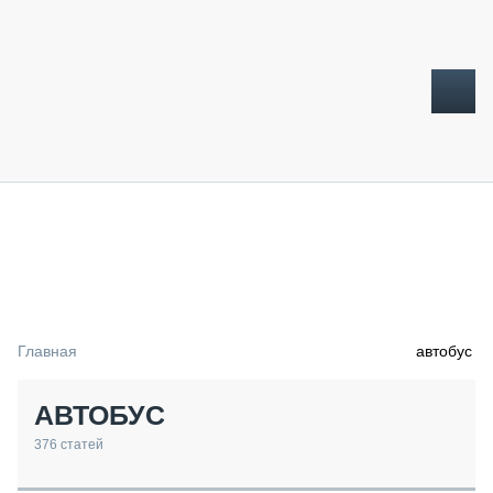
ТОПЛИВНЫЙ КРИЗИС
НОВОСТИ
CTT EXPO 2026
CTT EXPO 2025
КАК ПРОДЛИТЬ ЖИЗНЬ СПЕЦТЕХНИКЕ?
Главная
автобус
АНАЛИТИКА
ОБЗОР РЫНКА
АВТОБУС
ТЕХНИКА КРУПНЫМ ПЛАНОМ
ИСПЫТАТЕЛИ
376
статей
ТЕХНОЛОГИИ
ДОРОЖНАЯ ИНДУСТРИЯ