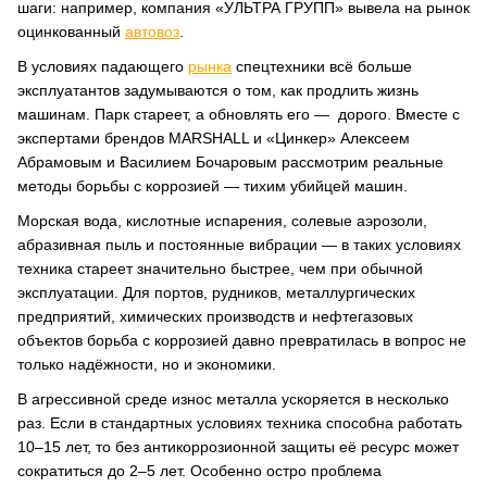
шаги: например, компания «УЛЬТРА ГРУПП» вывела на рынок
оцинкованный
автовоз
.
В условиях падающего
рынка
спецтехники всё больше
эксплуатантов задумываются о том, как продлить жизнь
машинам. Парк стареет, а обновлять его — дорого. Вместе с
экспертами брендов MARSHALL и «Цинкер» Алексеем
Абрамовым и Василием Бочаровым рассмотрим реальные
методы борьбы с коррозией — тихим убийцей машин.
Морская вода, кислотные испарения, солевые аэрозоли,
абразивная пыль и постоянные вибрации — в таких условиях
техника стареет значительно быстрее, чем при обычной
эксплуатации. Для портов, рудников, металлургических
предприятий, химических производств и нефтегазовых
объектов борьба с коррозией давно превратилась в вопрос не
только надёжности, но и экономики.
В агрессивной среде износ металла ускоряется в несколько
раз. Если в стандартных условиях техника способна работать
10–15 лет, то без антикоррозионной защиты её ресурс может
сократиться до 2–5 лет. Особенно остро проблема