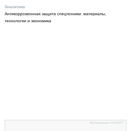
СЕРВИСМЕНЫ
Аналитика
Антикоррозионная защита спецтехники: материалы,
СПЕЦПРОЕКТЫ
МЕРОПРИЯТИЯ
технологии и экономика
СТАТЬИ ПО КАТЕГОРИЯМ ТЕХНИКИ
О ПРОЕКТЕ
Иллюстрация: ChatGPT.