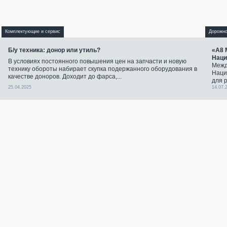
Комплектующие и сервис
Дорожно
Б/у техника: донор или утиль?
«А8 
Наци
В условиях постоянного повышения цен на запчасти и новую
Межд
технику обороты набирает скупка подержанного оборудования в
Наци
качестве доноров. Доходит до фарса,...
для 
25.04.2025
14.07.