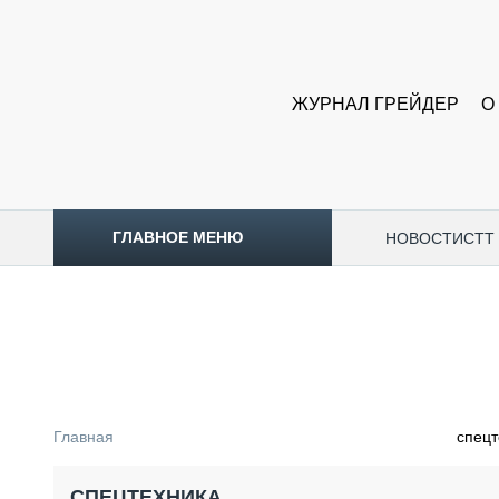
ЖУРНАЛ ГРЕЙДЕР
О
ГЛАВНОЕ МЕНЮ
НОВОСТИ
CTT
ТОПЛИВНЫЙ КРИЗИС
НОВОСТИ
CTT EXPO 2026
CTT EXPO 2025
КАК ПРОДЛИТЬ ЖИЗНЬ СПЕЦТЕХНИКЕ?
Главная
спецт
АНАЛИТИКА
ОБЗОР РЫНКА
СПЕЦТЕХНИКА