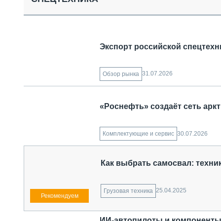
СПЕЦТЕХНИКА И ТРАНСПОРТ
ГРУЗОПЕРЕВОЗКИ
ФИНАНСЫ, ЛИЗИНГ, СТРАХОВАНИЕ
ТЕХНИКА КРУПНЫМ ПЛАНОМ
Экспорт российской спецтехни
ИСПЫТАТЕЛИ
ТЕХНОЛОГИИ
ДОРОЖНАЯ ИНДУСТРИЯ
31.07.2026
Обзор рынка
СЕРВИСМЕНЫ
«Роснефть» создаёт сеть арк
30.07.2026
Комплектующие и сервис
Как выбрать самосвал: техник
25.04.2025
Грузовая техника
ИИ-автопилоты и компоненты 