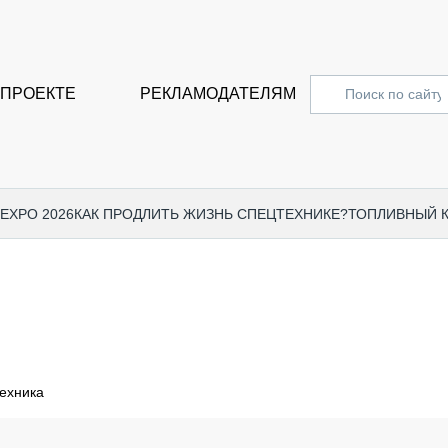
 ПРОЕКТЕ
РЕКЛАМОДАТЕЛЯМ
 EXPO 2026
КАК ПРОДЛИТЬ ЖИЗНЬ СПЕЦТЕХНИКЕ?
ТОПЛИВНЫЙ 
СПЕЦПРОЕКТЫ
СТАТЬ
EXPO CTT 2024
ДОРОЖ
EXPO CTT 2023
ГРУЗО
EXPO CTT 2022
КОММЕ
ехника
КОМТРАНС 2021
ПОДЪЁ
МЕРОПРИЯТИЯ
ПРИЦЕ