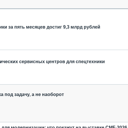
ОБЗОР ПРОШЕДШИХ МЕРОПРИЯТИЙ
КОММУ
БЛИЖАЙШИЕ МЕРОПРИЯТИЯ
ПАССА
СЕЛЬХ
ТЕХНИ
ки за пять месяцев достиг 9,3 млрд рублей
КАРЬЕ
ЛОГИС
АВТОМ
КОМПЛ
тических сервисных центров для спецтехники
а под задачу, а не наоборот
для модернизации: что покажут на выставке CMF-2026