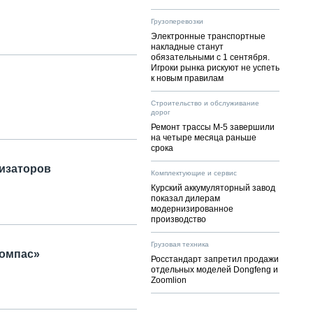
Грузоперевозки
Электронные транспортные
накладные станут
обязательными с 1 сентября.
Игроки рынка рискуют не успеть
к новым правилам
Строительство и обслуживание
дорог
Ремонт трассы М-5 завершили
на четыре месяца раньше
срока
низаторов
Комплектующие и сервис
Курский аккумуляторный завод
показал дилерам
модернизированное
производство
Грузовая техника
Компас»
Росстандарт запретил продажи
отдельных моделей Dongfeng и
Zoomlion