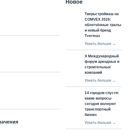
Новое
Тверьстроймаш на
COMVEX 2026:
облегчённые тралы
и новый бренд
Tvermax
Узнать больше →
X Международный
форум арендных и
строительных
компаний
Узнать больше →
14 городов спустя:
какие вопросы
сегодня волнуют
транспортный
бизнес
начения
Узнать больше →