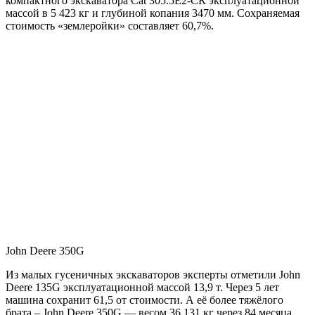
компактного экскаватора Cat 305.5E2-CR эксплуатационной
массой в 5 423 кг и глубиной копания 3470 мм. Сохраняемая
стоимость «землеройки» составляет 60,7%.
John Deere 350G
Из малых гусеничных экскаваторов эксперты отметили John
Deere 135G эксплуатационной массой 13,9 т. Через 5 лет
машина сохранит 61,5 от стоимости. А её более тяжёлого
брата – John Deere 350G — весом 36 131 кг через 84 месяца