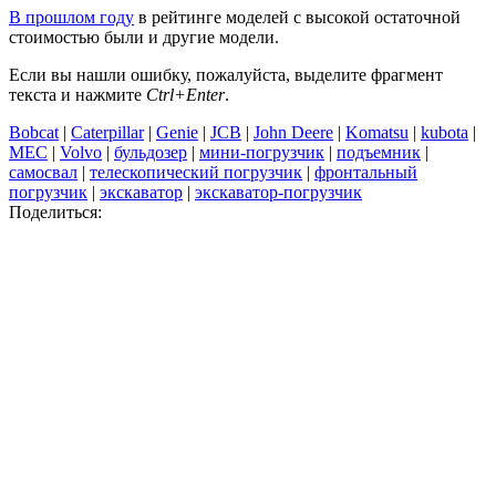
В прошлом году
в рейтинге моделей с высокой остаточной
стоимостью были и другие модели.
Если вы нашли ошибку, пожалуйста, выделите фрагмент
текста и нажмите
Ctrl+Enter
.
Bobcat
|
Caterpillar
|
Genie
|
JCB
|
John Deere
|
Komatsu
|
kubota
|
MEC
|
Volvo
|
бульдозер
|
мини-погрузчик
|
подъемник
|
самосвал
|
телескопический погрузчик
|
фронтальный
погрузчик
|
экскаватор
|
экскаватор-погрузчик
Поделиться: