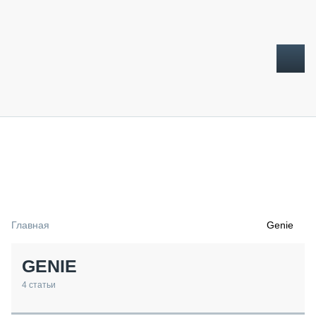
ТОПЛИВНЫЙ КРИЗИС
НОВОСТИ
CTT EXPO 2026
CTT EXPO 2025
КАК ПРОДЛИТЬ ЖИЗНЬ СПЕЦТЕХНИКЕ?
Главная
Genie
АНАЛИТИКА
ОБЗОР РЫНКА
GENIE
ТЕХНИКА КРУПНЫМ ПЛАНОМ
ИСПЫТАТЕЛИ
4
статьи
ТЕХНОЛОГИИ
ДОРОЖНАЯ ИНДУСТРИЯ