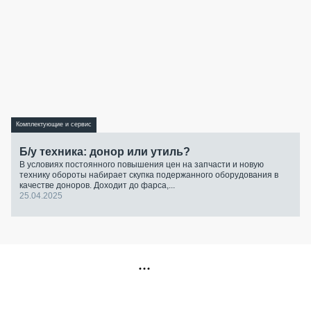
Комплектующие и сервис
Б/у техника: донор или утиль?
В условиях постоянного повышения цен на запчасти и новую
технику обороты набирает скупка подержанного оборудования в
качестве доноров. Доходит до фарса,...
25.04.2025
РЕКЛАМА