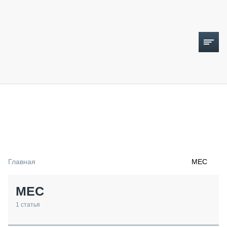
ТОПЛИВНЫЙ КРИЗИС
НОВОСТИ
CTT EXPO 2026
CTT EXPO 2025
КАК ПРОДЛИТЬ ЖИЗНЬ СПЕЦТЕХНИКЕ?
Главная
MEC
АНАЛИТИКА
ОБЗОР РЫНКА
MEC
ТЕХНИКА КРУПНЫМ ПЛАНОМ
ИСПЫТАТЕЛИ
1
статья
ТЕХНОЛОГИИ
ДОРОЖНАЯ ИНДУСТРИЯ