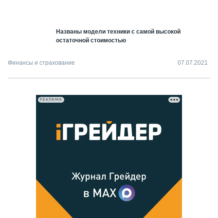
СЕРВИСМЕНЫ
СПЕЦПРОЕКТЫ
Названы модели техники с самой высокой
МЕРОПРИЯТИЯ
остаточной стоимостью
СТАТЬИ ПО КАТЕГОРИЯМ ТЕХНИКИ
О ПРОЕКТЕ
Финансы и страхование
07.07.2021
РЕКЛАМА