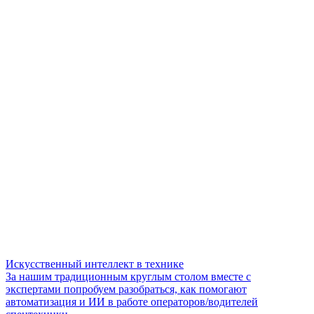
Искусственный интеллект в технике
За нашим традиционным круглым столом вместе с
экспертами попробуем разобраться, как помогают
автоматизация и ИИ в работе операторов/водителей