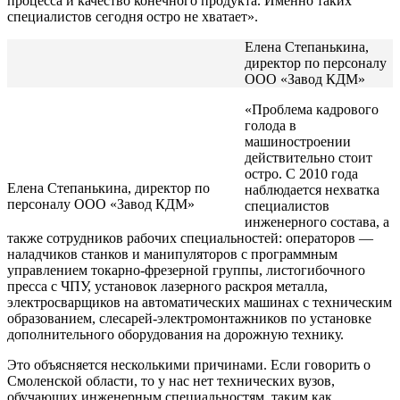
процесса и качество конечного продукта. Именно таких
специалистов сегодня остро не хватает».
Елена Степанькина,
директор по персоналу
ООО «Завод КДМ»
«Проблема кадрового
голода в
машиностроении
действительно стоит
остро. С 2010 года
Елена Степанькина, директор по
наблюдается нехватка
персоналу ООО «Завод КДМ»
специалистов
инженерного состава, а
также сотрудников рабочих специальностей: операторов —
наладчиков станков и манипуляторов с программным
управлением токарно-фрезерной группы, листогибочного
пресса с ЧПУ, установок лазерного раскроя металла,
электросварщиков на автоматических машинах с техническим
образованием, слесарей-электромонтажников по установке
дополнительного оборудования на дорожную технику.
Это объясняется несколькими причинами. Если говорить о
Смоленской области, то у нас нет технических вузов,
обучающих инженерным специальностям, таким как