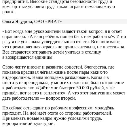
предприятия. Высокие стандарты безопасности труда и
комфортные условия труда также играют немаловажную
роль».
Ольга Ягудина, ОАО «РИАТ»
«Вот когда мне руководители задают такой вопрос, я в ответ
спрашиваю: «А ваш ребёнок пошёл бы к нам работать?». И ни
разу я не услышала утвердительного ответа. Все понимают,
что промышленная отрасль не привлекательна, не престижна.
Все стараются отправить детей учиться в столицу,
а возвращаются единицы.
Свою лепту вносит и развитие соцсетей, блогерства, где
показана красивая лёгкая жизнь после пары каких-то
видеороликов. Наша молодёжь разбалована. Когда я в
институте преподавала, у многих студентов было отношение
к работодателю: «Дайте мне быстрее 50 000 рублей, я же
пришёл, вот за это и заплатите». А что этот выпускник может
дать работодателю — вопрос второй.
Но сейчас есть сдвиг по рабочим профессиям, молодёжь
приходит. На неё идёт охота со стороны работодателей.
Привлекать новые кадры нужно условиями труда,
корпоративной культурой.