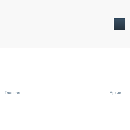
ТОПЛИВНЫЙ КРИЗИС
НОВОСТИ
CTT EXPO 2026
CTT EXPO 2025
КАК ПРОДЛИТЬ ЖИЗНЬ СПЕЦТЕХНИКЕ?
Главная
Архив
АНАЛИТИКА
ОБЗОР РЫНКА
ТЕХНИКА КРУПНЫМ ПЛАНОМ
ИСПЫТАТЕЛИ
ТЕХНОЛОГИИ
ДОРОЖНАЯ ИНДУСТРИЯ