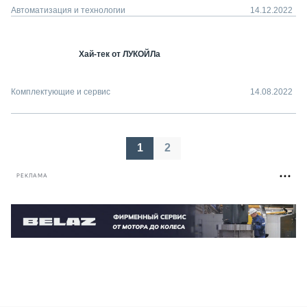
Автоматизация и технологии
14.12.2022
Хай-тек от ЛУКОЙЛа
Комплектующие и сервис
14.08.2022
Пагинация
1
2
записей
РЕКЛАМА