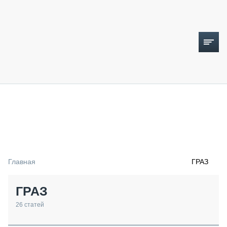
ТОПЛИВНЫЙ КРИЗИС
НОВОСТИ
CTT EXPO 2026
CTT EXPO 2025
КАК ПРОДЛИТЬ ЖИЗНЬ СПЕЦТЕХНИКЕ?
Главная
ГРАЗ
АНАЛИТИКА
ОБЗОР РЫНКА
ГРАЗ
ТЕХНИКА КРУПНЫМ ПЛАНОМ
ИСПЫТАТЕЛИ
26
статей
ТЕХНОЛОГИИ
ДОРОЖНАЯ ИНДУСТРИЯ