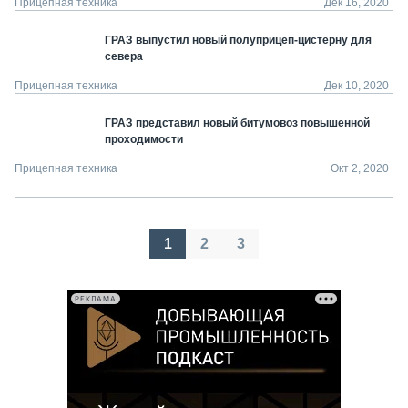
Прицепная техника
Дек 16, 2020
ГРАЗ выпустил новый полуприцеп-цистерну для
севера
Прицепная техника
Дек 10, 2020
ГРАЗ представил новый битумовоз повышенной
проходимости
Прицепная техника
Окт 2, 2020
Пагинация
1
2
3
записей
РЕКЛАМА