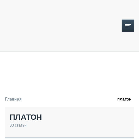
ТОПЛИВНЫЙ КРИЗИС
НОВОСТИ
CTT EXPO 2026
CTT EXPO 2025
КАК ПРОДЛИТЬ ЖИЗНЬ СПЕЦТЕХНИКЕ?
Главная
платон
АНАЛИТИКА
ОБЗОР РЫНКА
ПЛАТОН
ТЕХНИКА КРУПНЫМ ПЛАНОМ
ИСПЫТАТЕЛИ
33
статьи
ТЕХНОЛОГИИ
ДОРОЖНАЯ ИНДУСТРИЯ