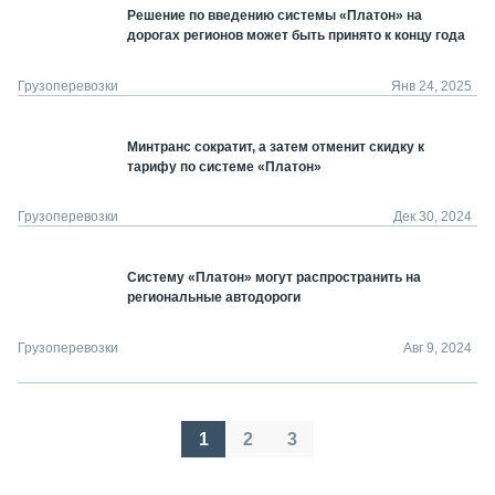
Решение по введению системы «Платон» на
дорогах регионов может быть принято к концу года
Грузоперевозки
Янв 24, 2025
Минтранс сократит, а затем отменит скидку к
тарифу по системе «Платон»
Грузоперевозки
Дек 30, 2024
Систему «Платон» могут распространить на
региональные автодороги
Грузоперевозки
Авг 9, 2024
Пагинация
1
2
3
записей