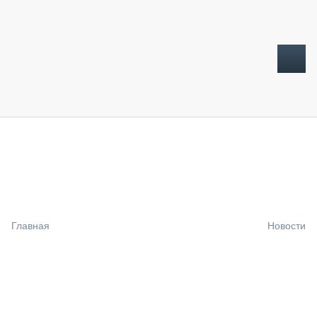
ТОПЛИВНЫЙ КРИЗИС
НОВОСТИ
CTT EXPO 2026
CTT EXPO 2025
КАК ПРОДЛИТЬ ЖИЗНЬ СПЕЦТЕХНИКЕ?
Главная
Новости
АНАЛИТИКА
ОБЗОР РЫНКА
ТЕХНИКА КРУПНЫМ ПЛАНОМ
ИСПЫТАТЕЛИ
ТЕХНОЛОГИИ
ДОРОЖНАЯ ИНДУСТРИЯ