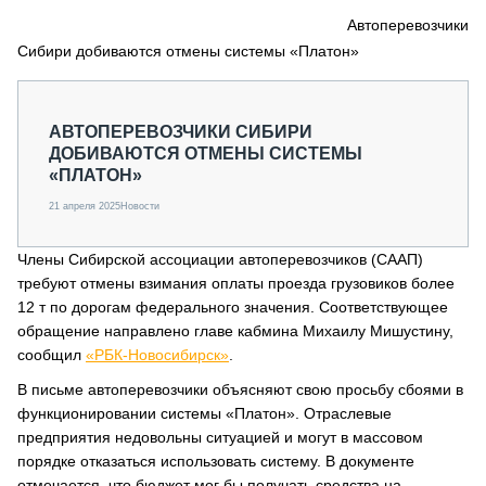
СЕРВИСМЕНЫ
Автоперевозчики
Сибири добиваются отмены системы «Платон»
СПЕЦПРОЕКТЫ
МЕРОПРИЯТИЯ
СТАТЬИ ПО КАТЕГОРИЯМ ТЕХНИКИ
АВТОПЕРЕВОЗЧИКИ СИБИРИ
О ПРОЕКТЕ
ДОБИВАЮТСЯ ОТМЕНЫ СИСТЕМЫ
«ПЛАТОН»
21 апреля 2025
Новости
Члены Сибирской ассоциации автоперевозчиков (СААП)
требуют отмены взимания оплаты проезда грузовиков более
12 т по дорогам федерального значения. Соответствующее
обращение направлено главе кабмина Михаилу Мишустину,
сообщил
«РБК-Новосибирск»
.
В письме автоперевозчики объясняют свою просьбу сбоями в
функционировании системы «Платон». Отраслевые
предприятия недовольны ситуацией и могут в массовом
порядке отказаться использовать систему. В документе
отмечается, что бюджет мог бы получать средства на