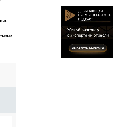
димо
темами