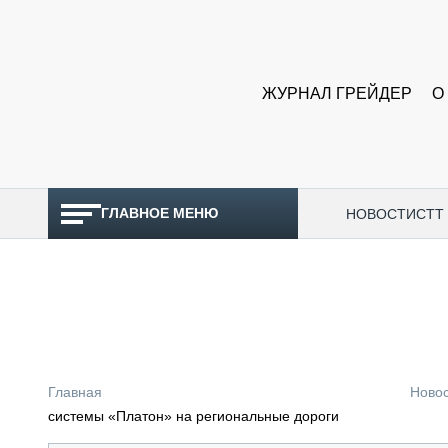
ЖУРНАЛ ГРЕЙДЕР
О
ГЛАВНОЕ МЕНЮ
НОВОСТИ
CTT
ТОПЛИВНЫЙ КРИЗИС
НОВОСТИ
CTT EXPO 2026
CTT EXPO 2025
КАК ПРОДЛИТЬ ЖИЗНЬ СПЕЦТЕХНИКЕ?
Главная
Ново
АНАЛИТИКА
системы «Платон» на региональные дороги
ОБЗОР РЫНКА