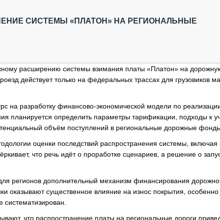
ОБЗОР ПРОШЕДШИХ МЕРОПРИЯТИЙ
КОММУ
БЛИЖАЙШИЕ МЕРОПРИЯТИЯ
ПАССА
ЕНИЕ СИСТЕМЫ «ПЛАТОН» НА РЕГИОНАЛЬНЫЕ
СЕЛЬХ
ТЕХНИ
КАРЬЕ
ожному расширению системы взимания платы «Платон» на дорожну
ЛОГИС
проезд действует только на федеральных трассах для грузовиков м
АВТОМ
КОМПЛ
курс на разработку финансово-экономической модели по реализаци
ния планируется определить параметры тарификации, подходы к у
потенциальный объём поступлений в региональные дорожные фонды
етодологии оценки последствий распространения системы, включая
ёркивает, что речь идёт о проработке сценариев, а решение о запу
для регионов дополнительный механизм финансирования дорожно
вики оказывают существенное влияние на износ покрытия, особенно
е систематизирован.
зывают, что распространение платы на региональные дороги привед