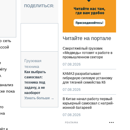
НАЛЬНАЯ ТЕХНИКА
ПОДЕЛИТЬСЯ:
ЖИРСКИЙ ТРАНСПОРТ
ОЗТЕХНИКА
КА СПЕЦИАЛЬНОГО НАЗНАЧЕНИЯ
РНАЯ ТЕХНИКА
Читайте на портале
ю сеть
ТИКА И СКЛАД
ассой
Сверхтяжёлый грузовик
АТИЗАЦИЯ И ТЕХНОЛОГИИ
«Медведь» готовят к работе в
промышленном секторе
ЕКТУЮЩИЕ И СЕРВИС
Грузовая
и
07.08.2026
техника
чёту
Как выбрать
КАМАЗ разрабатывает
.
самосвал:
гибридную силовую установку
техника под
для тягачей семейства К6
 анализ
задачу, а не
07.08.2026
ске пока
наоборот
Узнать больше →
В Китае начал работу первый
карьерный самосвал с натрий-
го
ионной батареей
 на
07.08.2026
РЕКЛАМА
ёт к