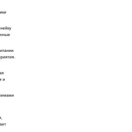
ики
инейку
анные
омпании
риятия.
ая
м и
схемами
и,
ает