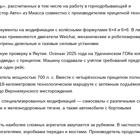
ь», рассчитанных в том числе на работу в горнодобывающей и
тор Авто» из Миасса совместно с производителем прицепной техн
окументы на модификации с колёсными формулами 6×4 и 6×6. В л
нах применяются двигатели Weichai, механические и роботизиров
отрены дизельные и газовые силовые установки.
ную проверку в Якутии. Осенью 2025 года на Удачнинском ГОКе к
ведь» с прицепом. Машину создавали с учётом требований предп
а один рейс.
атель мощностью 700 л. с. Вместе с четырёхосным прицепом полн
а 18-километровом технологическом маршруте с затяжным подъёмо
до Верхнемунского месторождения.
ко специализированных модификаций — самосвалы с различными 
ые и железнодорожные тягачи, а также автомобили с бортовыми
ть наиболее сложных агрегатов закупается за рубежом. В частност
гателями, коробками передач и мостами. Производитель продолж