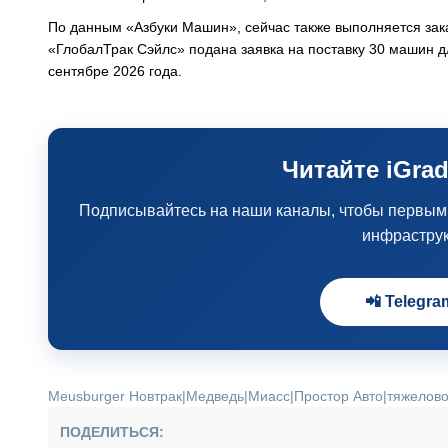
По данным «Азбуки Машин», сейчас также выполняется зак
«ГлобалТрак Сэйлс» подана заявка на поставку 30 машин д
сентябре 2026 года.
Читайте iGrad
Подписывайтесь на наши каналы, чтобы первыми 
инфрастру
📲 Telegra
Meusburger Новтрак
|
Медведь
|
Миасс
|
Простор Авто
|
тяжелово
ПОДЕЛИТЬСЯ: