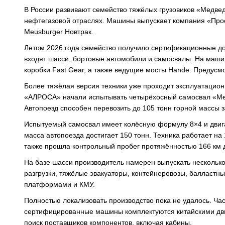
В России развивают семейство тяжёлых грузовиков «Медвед
нефтегазовой отраслях. Машины выпускает компания «Прос
Meusburger Новтрак.
Летом 2026 года семейство получило сертификационные д
входят шасси, бортовые автомобили и самосвалы. На маши
коробки Fast Gear, а также ведущие мосты Hande. Предусм
Более тяжёлая версия техники уже проходит эксплуатацион
«АЛРОСА» начали испытывать четырёхосный самосвал «Мед
Автопоезд способен перевозить до 105 тонн горной массы з
Испытуемый самосвал имеет колёсную формулу 8×4 и двиг
масса автопоезда достигает 150 тонн. Техника работает н
также прошла контрольный пробег протяжённостью 166 км 
На базе шасси производитель намерен выпускать несколь
разгрузки, тяжёлые эвакуаторы, контейнеровозы, балластн
платформами и КМУ.
Полностью локализовать производство пока не удалось. Час
сертифицированные машины комплектуются китайскими дви
поиск поставщиков компонентов, включая кабины.