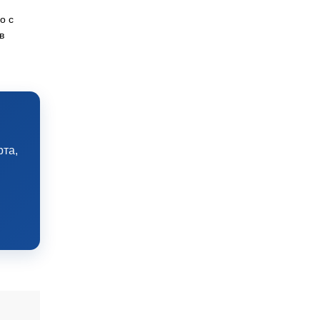
о с
в
рта,